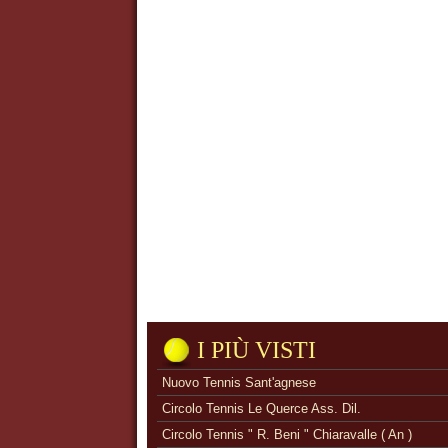
I PIÙ VISTI
Nuovo Tennis Sant'agnese
Circolo Tennis Le Querce Ass. Dil.
Circolo Tennis " R. Beni " Chiaravalle ( An )