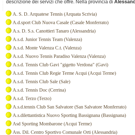
descrizione dei servizi che offre. Nella provincia di
Alessand
A. S. D. Arquatese Tennis (Arquata Scrivia)
A.d.sport Club Nuova Casale (Casale Monferrato)
A.s. D. S.s. Canottieri Tanaro (Alessandria)
A.s.d. Junior Tennis Team (Valenza)
A.s.d. Monte Valenza C.t. (Valenza)
A.s.d. Nuovo Tennis Paradiso Valenza (Valenza)
A.s.d. Tennis Club Gavi "gigetto Verdona" (Gavi)
A.s.d. Tennis Club Regie Terme Acqui (Acqui Terme)
A.s.d. Tennis Club Sale (Sale)
A.s.d. Tennis Doc (Cerrina)
A.s.d. Terzo (Terzo)
A.s.d.tennis Club San Salvatore (San Salvatore Monferrato)
A.s.dilettantistica Nuovo Sporting Bassignana (Bassignana)
Asd Sporting Mombarone (Acqui Terme)
Ass. Dil. Centro Sportivo Comunale Orti (Alessandria)