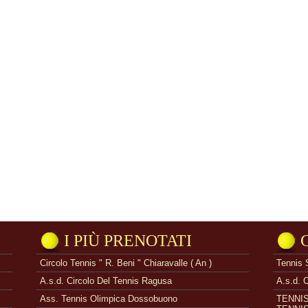
I PIÙ PRENOTATI
Circolo Tennis " R. Beni " Chiaravalle ( An )
Tennis 
A.s.d. Circolo Del Tennis Ragusa
A.s.d. 
Ass. Tennis Olimpica Dossobuono
TENNI