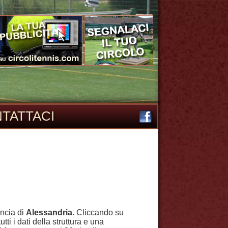
TATTACI
incia di
Alessandria
. Cliccando su
ti i dati della struttura e una