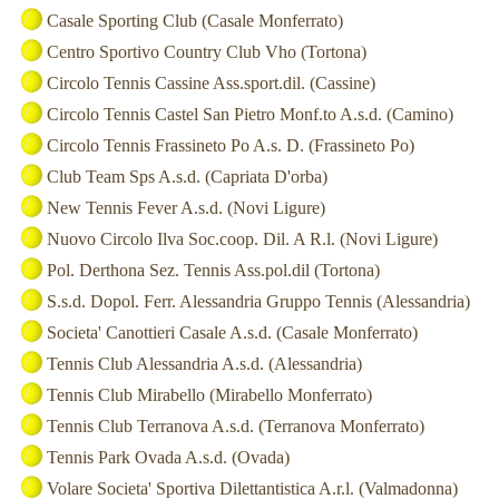
Casale Sporting Club (Casale Monferrato)
Centro Sportivo Country Club Vho (Tortona)
Circolo Tennis Cassine Ass.sport.dil. (Cassine)
Circolo Tennis Castel San Pietro Monf.to A.s.d. (Camino)
Circolo Tennis Frassineto Po A.s. D. (Frassineto Po)
Club Team Sps A.s.d. (Capriata D'orba)
New Tennis Fever A.s.d. (Novi Ligure)
Nuovo Circolo Ilva Soc.coop. Dil. A R.l. (Novi Ligure)
Pol. Derthona Sez. Tennis Ass.pol.dil (Tortona)
S.s.d. Dopol. Ferr. Alessandria Gruppo Tennis (Alessandria)
Societa' Canottieri Casale A.s.d. (Casale Monferrato)
Tennis Club Alessandria A.s.d. (Alessandria)
Tennis Club Mirabello (Mirabello Monferrato)
Tennis Club Terranova A.s.d. (Terranova Monferrato)
Tennis Park Ovada A.s.d. (Ovada)
Volare Societa' Sportiva Dilettantistica A.r.l. (Valmadonna)