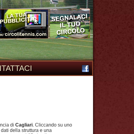
TATTACI
incia di
Cagliari
. Cliccando su uno
 dati della struttura e una