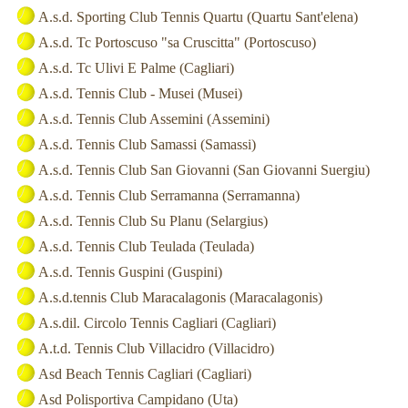
A.s.d. Sporting Club Tennis Quartu (Quartu Sant'elena)
A.s.d. Tc Portoscuso "sa Cruscitta" (Portoscuso)
A.s.d. Tc Ulivi E Palme (Cagliari)
A.s.d. Tennis Club - Musei (Musei)
A.s.d. Tennis Club Assemini (Assemini)
A.s.d. Tennis Club Samassi (Samassi)
A.s.d. Tennis Club San Giovanni (San Giovanni Suergiu)
A.s.d. Tennis Club Serramanna (Serramanna)
A.s.d. Tennis Club Su Planu (Selargius)
A.s.d. Tennis Club Teulada (Teulada)
A.s.d. Tennis Guspini (Guspini)
A.s.d.tennis Club Maracalagonis (Maracalagonis)
A.s.dil. Circolo Tennis Cagliari (Cagliari)
A.t.d. Tennis Club Villacidro (Villacidro)
Asd Beach Tennis Cagliari (Cagliari)
Asd Polisportiva Campidano (Uta)