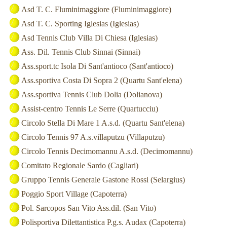
Asd T. C. Fluminimaggiore (Fluminimaggiore)
Asd T. C. Sporting Iglesias (Iglesias)
Asd Tennis Club Villa Di Chiesa (Iglesias)
Ass. Dil. Tennis Club Sinnai (Sinnai)
Ass.sport.tc Isola Di Sant'antioco (Sant'antioco)
Ass.sportiva Costa Di Sopra 2 (Quartu Sant'elena)
Ass.sportiva Tennis Club Dolia (Dolianova)
Assist-centro Tennis Le Serre (Quartucciu)
Circolo Stella Di Mare 1 A.s.d. (Quartu Sant'elena)
Circolo Tennis 97 A.s.villaputzu (Villaputzu)
Circolo Tennis Decimomannu A.s.d. (Decimomannu)
Comitato Regionale Sardo (Cagliari)
Gruppo Tennis Generale Gastone Rossi (Selargius)
Poggio Sport Village (Capoterra)
Pol. Sarcopos San Vito Ass.dil. (San Vito)
Polisportiva Dilettantistica P.g.s. Audax (Capoterra)