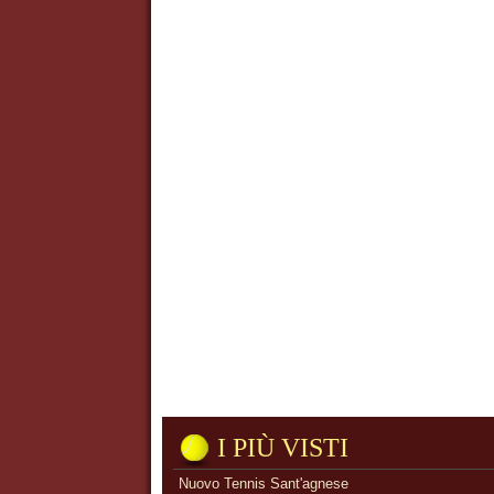
I PIÙ VISTI
Nuovo Tennis Sant'agnese