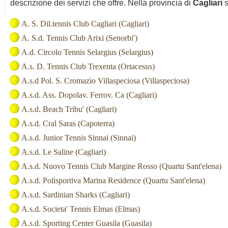
descrizione dei servizi che offre. Nella provincia di
Cagliari
s
A. S. Dil.tennis Club Cagliari (Cagliari)
A. S.d. Tennis Club Arixi (Senorbi')
A.d. Circolo Tennis Selargius (Selargius)
A.s. D. Tennis Club Trexenta (Ortacesus)
A.s.d Pol. S. Cromazio Villaspeciosa (Villaspeciosa)
A.s.d. Ass. Dopolav. Ferrov. Ca (Cagliari)
A.s.d. Beach Tribu' (Cagliari)
A.s.d. Cral Saras (Capoterra)
A.s.d. Junior Tennis Sinnai (Sinnai)
A.s.d. Le Saline (Cagliari)
A.s.d. Nuovo Tennis Club Margine Rosso (Quartu Sant'elena)
A.s.d. Polisportiva Marina Residence (Quartu Sant'elena)
A.s.d. Sardinian Sharks (Cagliari)
A.s.d. Societa' Tennis Elmas (Elmas)
A.s.d. Sporting Center Guasila (Guasila)