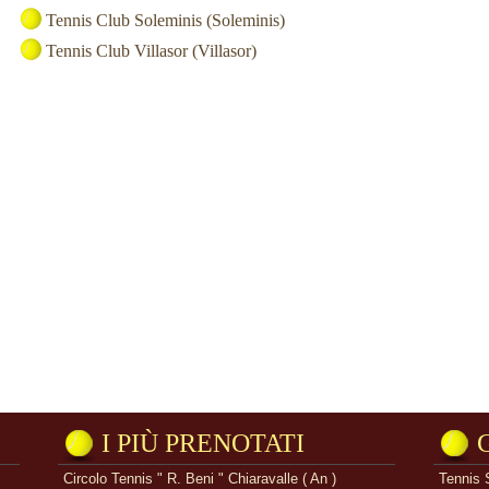
Tennis Club Soleminis (Soleminis)
Tennis Club Villasor (Villasor)
I PIÙ PRENOTATI
Circolo Tennis " R. Beni " Chiaravalle ( An )
Tennis 