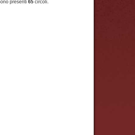
ono presenti
65
circoli.