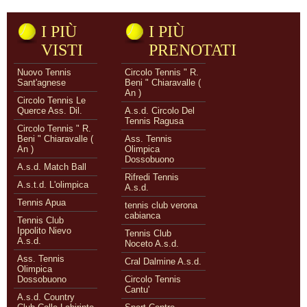
I PIÙ
I PIÙ
VISTI
PRENOTATI
Nuovo Tennis
Circolo Tennis " R.
Sant'agnese
Beni " Chiaravalle (
An )
Circolo Tennis Le
Querce Ass. Dil.
A.s.d. Circolo Del
Tennis Ragusa
Circolo Tennis " R.
Beni " Chiaravalle (
Ass. Tennis
An )
Olimpica
Dossobuono
A.s.d. Match Ball
Rifredi Tennis
A.s.t.d. L'olimpica
A.s.d.
Tennis Apua
tennis club verona
cabianca
Tennis Club
Ippolito Nievo
Tennis Club
A.s.d.
Noceto A.s.d.
Ass. Tennis
Cral Dalmine A.s.d.
Olimpica
Dossobuono
Circolo Tennis
Cantu'
A.s.d. Country