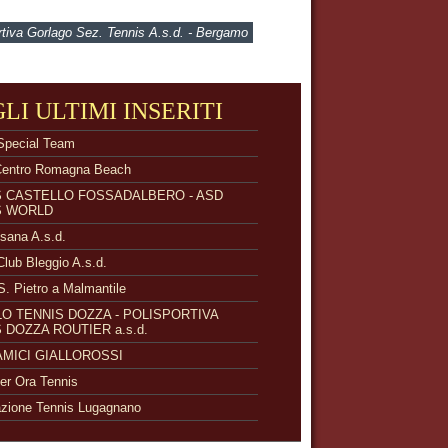
rtiva Gorlago Sez. Tennis A.s.d. - Bergamo
GLI ULTIMI INSERITI
Special Team
Centro Romagna Beach
S CASTELLO FOSSADALBERO - ASD
S WORLD
isana A.s.d.
Club Bleggio A.s.d.
S. Pietro a Malmantile
O TENNIS DOZZA - POLISPORTIVA
 DOZZA ROUTIER a.s.d.
 AMICI GIALLOROSSI
r Ora Tennis
zione Tennis Lugagnano