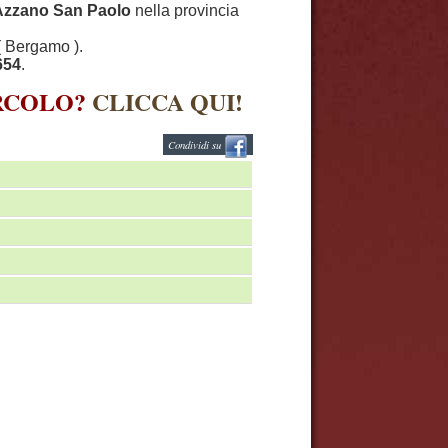
Azzano San Paolo
nella provincia
( Bergamo ).
654
.
IRCOLO?
CLICCA QUI!
Condividi su