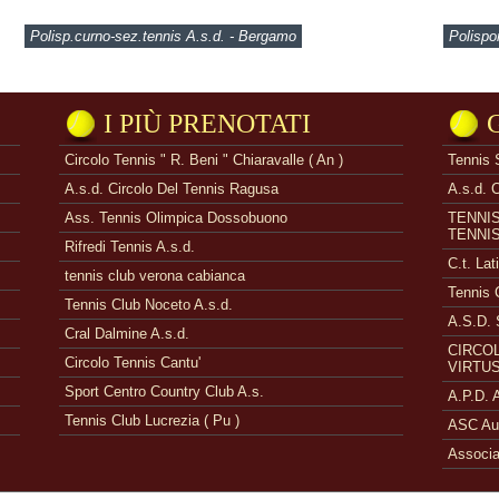
Polisp.curno-sez.tennis A.s.d. - Bergamo
Polispo
I PIÙ PRENOTATI
Circolo Tennis " R. Beni " Chiaravalle ( An )
Tennis 
A.s.d. Circolo Del Tennis Ragusa
A.s.d. 
Ass. Tennis Olimpica Dossobuono
TENNI
TENNI
Rifredi Tennis A.s.d.
C.t. Lat
tennis club verona cabianca
Tennis 
Tennis Club Noceto A.s.d.
A.S.D. 
Cral Dalmine A.s.d.
CIRCOL
Circolo Tennis Cantu'
VIRTUS
Sport Centro Country Club A.s.
A.P.D.
Tennis Club Lucrezia ( Pu )
ASC Aue
Associa