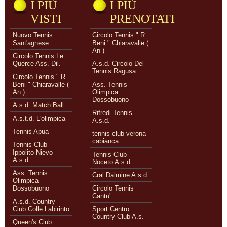
I PIÙ
I PIÙ
VISTI
PRENOTATI
Nuovo Tennis
Circolo Tennis " R.
Sant'agnese
Beni " Chiaravalle (
An )
Circolo Tennis Le
Querce Ass. Dil.
A.s.d. Circolo Del
Tennis Ragusa
Circolo Tennis " R.
Beni " Chiaravalle (
Ass. Tennis
An )
Olimpica
Dossobuono
A.s.d. Match Ball
Rifredi Tennis
A.s.t.d. L'olimpica
A.s.d.
Tennis Apua
tennis club verona
cabianca
Tennis Club
Ippolito Nievo
Tennis Club
A.s.d.
Noceto A.s.d.
Ass. Tennis
Cral Dalmine A.s.d.
Olimpica
Dossobuono
Circolo Tennis
Cantu'
A.s.d. Country
Club Colle Labirinto
Sport Centro
Country Club A.s.
Queen's Club