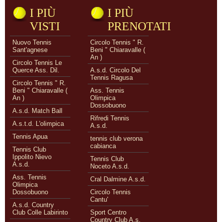
I PIÙ
I PIÙ
VISTI
PRENOTATI
Nuovo Tennis
Circolo Tennis " R.
Sant'agnese
Beni " Chiaravalle (
An )
Circolo Tennis Le
Querce Ass. Dil.
A.s.d. Circolo Del
Tennis Ragusa
Circolo Tennis " R.
Beni " Chiaravalle (
Ass. Tennis
An )
Olimpica
Dossobuono
A.s.d. Match Ball
Rifredi Tennis
A.s.t.d. L'olimpica
A.s.d.
Tennis Apua
tennis club verona
cabianca
Tennis Club
Ippolito Nievo
Tennis Club
A.s.d.
Noceto A.s.d.
Ass. Tennis
Cral Dalmine A.s.d.
Olimpica
Dossobuono
Circolo Tennis
Cantu'
A.s.d. Country
Club Colle Labirinto
Sport Centro
Country Club A.s.