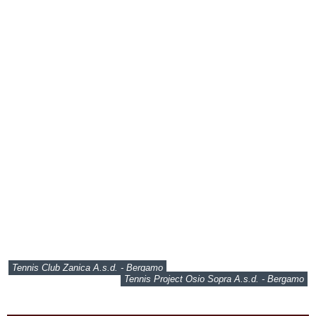
Tennis Club Zanica A.s.d. - Bergamo
Tennis Project Osio Sopra A.s.d. - Bergamo