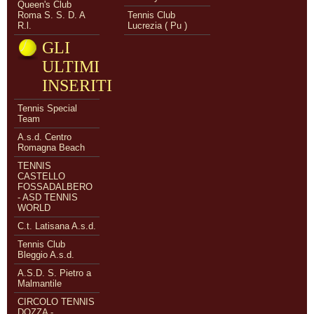
Queen's Club
Roma S. S. D. A
Tennis Club
R.l.
Lucrezia ( Pu )
GLI
ULTIMI
INSERITI
Tennis Special
Team
A.s.d. Centro
Romagna Beach
TENNIS
CASTELLO
FOSSADALBERO
- ASD TENNIS
WORLD
C.t. Latisana A.s.d.
Tennis Club
Bleggio A.s.d.
A.S.D. S. Pietro a
Malmantile
CIRCOLO TENNIS
DOZZA -