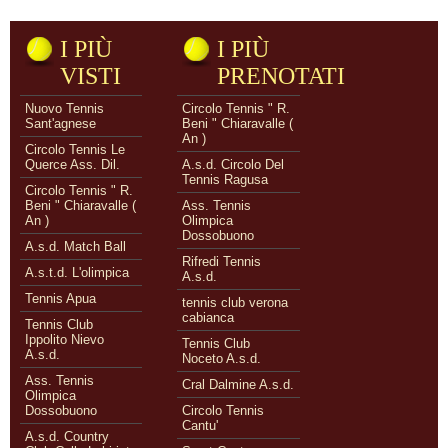
I PIÙ
I PIÙ
VISTI
PRENOTATI
Nuovo Tennis
Circolo Tennis " R.
Sant'agnese
Beni " Chiaravalle (
An )
Circolo Tennis Le
Querce Ass. Dil.
A.s.d. Circolo Del
Tennis Ragusa
Circolo Tennis " R.
Beni " Chiaravalle (
Ass. Tennis
An )
Olimpica
Dossobuono
A.s.d. Match Ball
Rifredi Tennis
A.s.t.d. L'olimpica
A.s.d.
Tennis Apua
tennis club verona
cabianca
Tennis Club
Ippolito Nievo
Tennis Club
A.s.d.
Noceto A.s.d.
Ass. Tennis
Cral Dalmine A.s.d.
Olimpica
Dossobuono
Circolo Tennis
Cantu'
A.s.d. Country