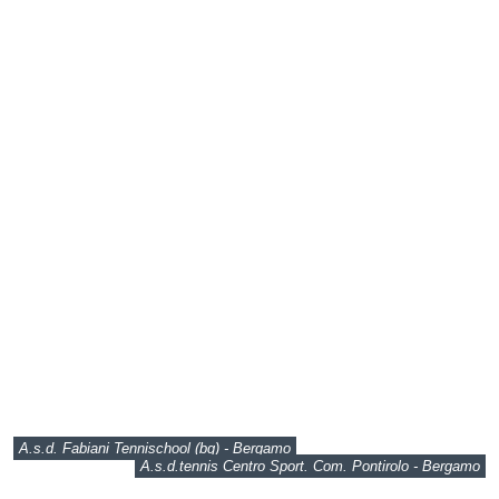
A.s.d. Fabiani Tennischool (bg) - Bergamo
A.s.d.tennis Centro Sport. Com. Pontirolo - Bergamo