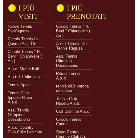
I PIÙ
I PIÙ
VISTI
PRENOTATI
Nuovo Tennis
Circolo Tennis " R.
Sant'agnese
Beni " Chiaravalle (
An )
Circolo Tennis Le
Querce Ass. Dil.
A.s.d. Circolo Del
Tennis Ragusa
Circolo Tennis " R.
Beni " Chiaravalle (
Ass. Tennis
An )
Olimpica
Dossobuono
A.s.d. Match Ball
Rifredi Tennis
A.s.t.d. L'olimpica
A.s.d.
Tennis Apua
tennis club verona
cabianca
Tennis Club
Ippolito Nievo
Tennis Club
A.s.d.
Noceto A.s.d.
Ass. Tennis
Cral Dalmine A.s.d.
Olimpica
Dossobuono
Circolo Tennis
Cantu'
A.s.d. Country
Club Colle Labirinto
Sport Centro
Country Club A.s.