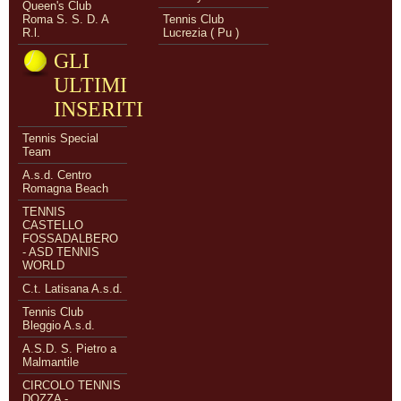
Queen's Club
Roma S. S. D. A
Tennis Club
R.l.
Lucrezia ( Pu )
GLI
ULTIMI
INSERITI
Tennis Special
Team
A.s.d. Centro
Romagna Beach
TENNIS
CASTELLO
FOSSADALBERO
- ASD TENNIS
WORLD
C.t. Latisana A.s.d.
Tennis Club
Bleggio A.s.d.
A.S.D. S. Pietro a
Malmantile
CIRCOLO TENNIS
DOZZA -