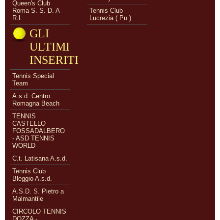
Queen's Club
Roma S. S. D. A
Tennis Club
R.l.
Lucrezia ( Pu )
GLI
ULTIMI
INSERITI
Tennis Special
Team
A.s.d. Centro
Romagna Beach
TENNIS
CASTELLO
FOSSADALBERO
- ASD TENNIS
WORLD
C.t. Latisana A.s.d.
Tennis Club
Bleggio A.s.d.
A.S.D. S. Pietro a
Malmantile
CIRCOLO TENNIS
DOZZA -