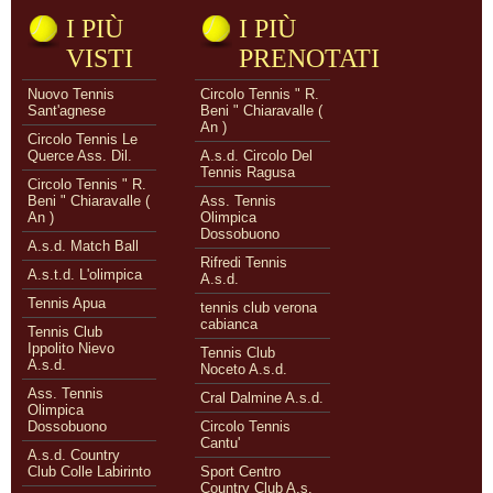
I PIÙ
I PIÙ
VISTI
PRENOTATI
Nuovo Tennis
Circolo Tennis " R.
Sant'agnese
Beni " Chiaravalle (
An )
Circolo Tennis Le
Querce Ass. Dil.
A.s.d. Circolo Del
Tennis Ragusa
Circolo Tennis " R.
Beni " Chiaravalle (
Ass. Tennis
An )
Olimpica
Dossobuono
A.s.d. Match Ball
Rifredi Tennis
A.s.t.d. L'olimpica
A.s.d.
Tennis Apua
tennis club verona
cabianca
Tennis Club
Ippolito Nievo
Tennis Club
A.s.d.
Noceto A.s.d.
Ass. Tennis
Cral Dalmine A.s.d.
Olimpica
Dossobuono
Circolo Tennis
Cantu'
A.s.d. Country
Club Colle Labirinto
Sport Centro
Country Club A.s.