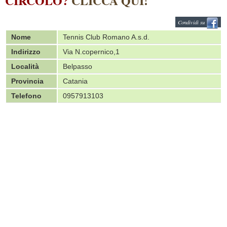
CIRCOLO?
CLICCA QUI!
Condividi su
Nome
Tennis Club Romano A.s.d.
Indirizzo
Via N.copernico,1
Località
Belpasso
Provincia
Catania
Telefono
0957913103