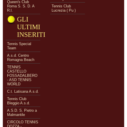
Queen's Club
Roma S. S. D. A
Tennis Club
R.l.
Lucrezia ( Pu )
GLI
ULTIMI
INSERITI
Tennis Special
Team
A.s.d. Centro
Romagna Beach
TENNIS
CASTELLO
FOSSADALBERO
- ASD TENNIS
WORLD
C.t. Latisana A.s.d.
Tennis Club
Bleggio A.s.d.
A.S.D. S. Pietro a
Malmantile
CIRCOLO TENNIS
DOZZA -