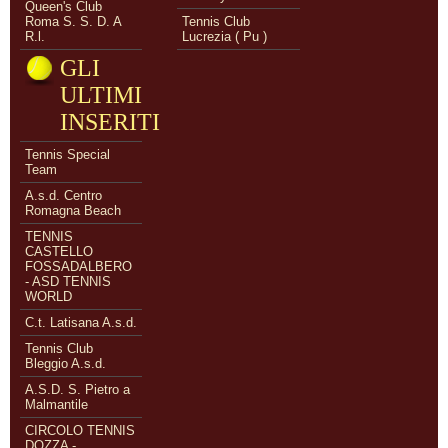
Queen's Club
Roma S. S. D. A
Tennis Club
R.l.
Lucrezia ( Pu )
GLI
ULTIMI
INSERITI
Tennis Special
Team
A.s.d. Centro
Romagna Beach
TENNIS
CASTELLO
FOSSADALBERO
- ASD TENNIS
WORLD
C.t. Latisana A.s.d.
Tennis Club
Bleggio A.s.d.
A.S.D. S. Pietro a
Malmantile
CIRCOLO TENNIS
DOZZA -