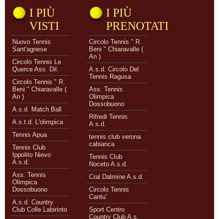
I PIÙ
I PIÙ
VISTI
PRENOTATI
Nuovo Tennis
Circolo Tennis " R.
Sant'agnese
Beni " Chiaravalle (
An )
Circolo Tennis Le
Querce Ass. Dil.
A.s.d. Circolo Del
Tennis Ragusa
Circolo Tennis " R.
Beni " Chiaravalle (
Ass. Tennis
An )
Olimpica
Dossobuono
A.s.d. Match Ball
Rifredi Tennis
A.s.t.d. L'olimpica
A.s.d.
Tennis Apua
tennis club verona
cabianca
Tennis Club
Ippolito Nievo
Tennis Club
A.s.d.
Noceto A.s.d.
Ass. Tennis
Cral Dalmine A.s.d.
Olimpica
Dossobuono
Circolo Tennis
Cantu'
A.s.d. Country
Club Colle Labirinto
Sport Centro
Country Club A.s.