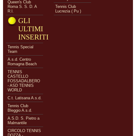
Queen's Club
Roma S. S. D. A
Tennis Club
R.l.
Lucrezia ( Pu )
GLI
ULTIMI
INSERITI
Tennis Special
Team
A.s.d. Centro
Romagna Beach
TENNIS
CASTELLO
FOSSADALBERO
- ASD TENNIS
WORLD
C.t. Latisana A.s.d.
Tennis Club
Bleggio A.s.d.
A.S.D. S. Pietro a
Malmantile
CIRCOLO TENNIS
DOZZA -