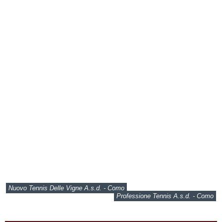
Nuovo Tennis Delle Vigne A.s.d. - Como
Professione Tennis A.s.d. - Como