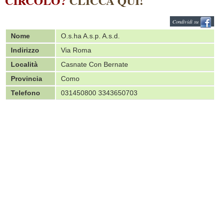
CIRCOLO?
CLICCA QUI!
Condividi su
Nome
O.s.ha A.s.p. A.s.d.
Indirizzo
Via Roma
Località
Casnate Con Bernate
Provincia
Como
Telefono
031450800 3343650703