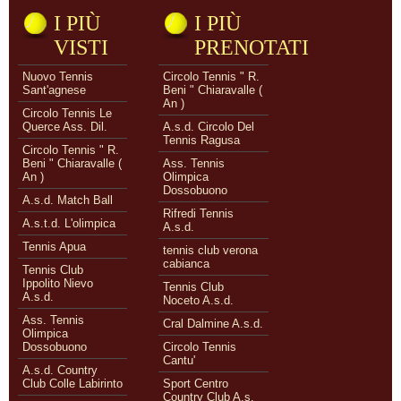
I PIÙ
I PIÙ
VISTI
PRENOTATI
Nuovo Tennis
Circolo Tennis " R.
Sant'agnese
Beni " Chiaravalle (
An )
Circolo Tennis Le
Querce Ass. Dil.
A.s.d. Circolo Del
Tennis Ragusa
Circolo Tennis " R.
Beni " Chiaravalle (
Ass. Tennis
An )
Olimpica
Dossobuono
A.s.d. Match Ball
Rifredi Tennis
A.s.t.d. L'olimpica
A.s.d.
Tennis Apua
tennis club verona
cabianca
Tennis Club
Ippolito Nievo
Tennis Club
A.s.d.
Noceto A.s.d.
Ass. Tennis
Cral Dalmine A.s.d.
Olimpica
Dossobuono
Circolo Tennis
Cantu'
A.s.d. Country
Club Colle Labirinto
Sport Centro
Country Club A.s.