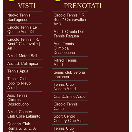
VISTI
PRENOTATI
Nuovo Tennis
Circolo Tennis " R.
Sant'agnese
Beni " Chiaravalle (
An )
Circolo Tennis Le
Querce Ass. Dil.
A.s.d. Circolo Del
Tennis Ragusa
Circolo Tennis " R.
Beni " Chiaravalle (
Ass. Tennis
An )
Olimpica
Dossobuono
A.s.d. Match Ball
Rifredi Tennis
A.s.t.d. L'olimpica
A.s.d.
Tennis Apua
tennis club verona
cabianca
Tennis Club
Ippolito Nievo
Tennis Club
A.s.d.
Noceto A.s.d.
Ass. Tennis
Cral Dalmine A.s.d.
Olimpica
Dossobuono
Circolo Tennis
Cantu'
A.s.d. Country
Club Colle Labirinto
Sport Centro
Country Club A.s.
Queen's Club
Roma S. S. D. A
Tennis Club