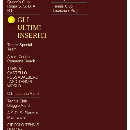
Queen's Club
Roma S. S. D. A
Tennis Club
R.l.
Lucrezia ( Pu )
GLI
ULTIMI
INSERITI
Tennis Special
Team
A.s.d. Centro
Romagna Beach
TENNIS
CASTELLO
FOSSADALBERO
- ASD TENNIS
WORLD
C.t. Latisana A.s.d.
Tennis Club
Bleggio A.s.d.
A.S.D. S. Pietro a
Malmantile
CIRCOLO TENNIS
DOZZA -