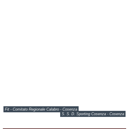
Fit - Comitato Regionale Calabro - Cosenza
S. S. D. Sporting Cosenza - Cosenza