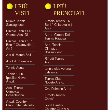
I PIÙ
I PIÙ
VISTI
PRENOTATI
Nuovo Tennis
Circolo Tennis " R.
Sant'agnese
Beni " Chiaravalle (
An )
Circolo Tennis Le
Querce Ass. Dil.
A.s.d. Circolo Del
Tennis Ragusa
Circolo Tennis " R.
Beni " Chiaravalle (
Ass. Tennis
An )
Olimpica
Dossobuono
A.s.d. Match Ball
Rifredi Tennis
A.s.t.d. L'olimpica
A.s.d.
Tennis Apua
tennis club verona
cabianca
Tennis Club
Ippolito Nievo
Tennis Club
A.s.d.
Noceto A.s.d.
Ass. Tennis
Cral Dalmine A.s.d.
Olimpica
Dossobuono
Circolo Tennis
Cantu'
A.s.d. Country
Club Colle Labirinto
Sport Centro
Country Club A.s.