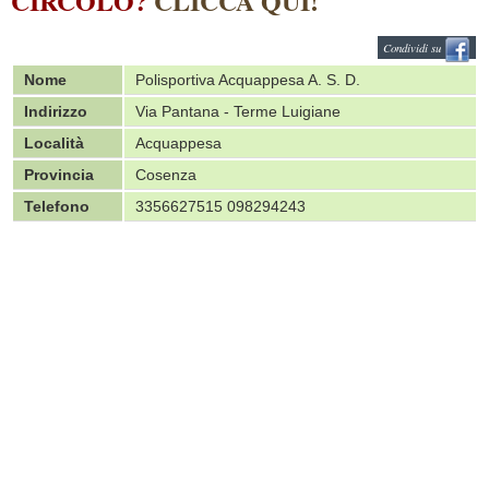
CIRCOLO?
CLICCA QUI!
Condividi su
Nome
Polisportiva Acquappesa A. S. D.
Indirizzo
Via Pantana - Terme Luigiane
Località
Acquappesa
Provincia
Cosenza
Telefono
3356627515 098294243