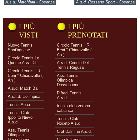
A.s.d. Matchball - Cosenza
A.s.d. Rossano Sport - Cosenza
I PIÙ
I PIÙ
VISTI
PRENOTATI
Nuovo Tennis
Circolo Tennis " R.
Sant'agnese
Beni " Chiaravalle (
An )
Circolo Tennis Le
Querce Ass. Dil.
A.s.d. Circolo Del
Tennis Ragusa
Circolo Tennis " R.
Beni " Chiaravalle (
Ass. Tennis
An )
Olimpica
Dossobuono
A.s.d. Match Ball
Rifredi Tennis
A.s.t.d. L'olimpica
A.s.d.
Tennis Apua
tennis club verona
cabianca
Tennis Club
Ippolito Nievo
Tennis Club
A.s.d.
Noceto A.s.d.
Ass. Tennis
Cral Dalmine A.s.d.
Olimpica
Dossobuono
Circolo Tennis