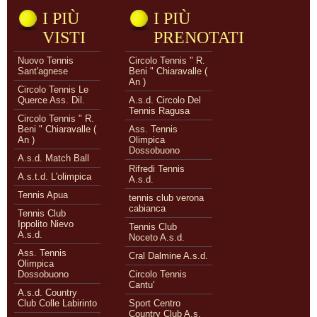
I PIÙ
I PIÙ
VISTI
PRENOTATI
Nuovo Tennis
Circolo Tennis " R.
Sant'agnese
Beni " Chiaravalle (
An )
Circolo Tennis Le
Querce Ass. Dil.
A.s.d. Circolo Del
Tennis Ragusa
Circolo Tennis " R.
Beni " Chiaravalle (
Ass. Tennis
An )
Olimpica
Dossobuono
A.s.d. Match Ball
Rifredi Tennis
A.s.t.d. L'olimpica
A.s.d.
Tennis Apua
tennis club verona
cabianca
Tennis Club
Ippolito Nievo
Tennis Club
A.s.d.
Noceto A.s.d.
Ass. Tennis
Cral Dalmine A.s.d.
Olimpica
Dossobuono
Circolo Tennis
Cantu'
A.s.d. Country
Club Colle Labirinto
Sport Centro
Country Club A.s.