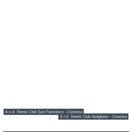
A.s.d. Tennis Club San Francesco - Cosenza
A.t.d. Tennis Club Aprigliano - Cosenza