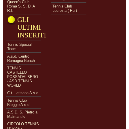
Queen's Club
Roma S. S. D. A
Tennis Club
R.l.
Lucrezia ( Pu )
GLI
ULTIMI
INSERITI
Tennis Special
Team
A.s.d. Centro
Romagna Beach
TENNIS
CASTELLO
FOSSADALBERO
- ASD TENNIS
WORLD
C.t. Latisana A.s.d.
Tennis Club
Bleggio A.s.d.
A.S.D. S. Pietro a
Malmantile
CIRCOLO TENNIS
DOZZA -