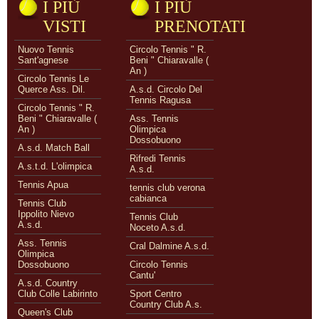
I PIÙ
I PIÙ
VISTI
PRENOTATI
Nuovo Tennis
Circolo Tennis " R.
Sant'agnese
Beni " Chiaravalle (
An )
Circolo Tennis Le
Querce Ass. Dil.
A.s.d. Circolo Del
Tennis Ragusa
Circolo Tennis " R.
Beni " Chiaravalle (
Ass. Tennis
An )
Olimpica
Dossobuono
A.s.d. Match Ball
Rifredi Tennis
A.s.t.d. L'olimpica
A.s.d.
Tennis Apua
tennis club verona
cabianca
Tennis Club
Ippolito Nievo
Tennis Club
A.s.d.
Noceto A.s.d.
Ass. Tennis
Cral Dalmine A.s.d.
Olimpica
Dossobuono
Circolo Tennis
Cantu'
A.s.d. Country
Club Colle Labirinto
Sport Centro
Country Club A.s.
Queen's Club