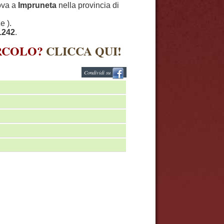
rova a
Impruneta
nella provincia di
e ).
1242
.
IRCOLO?
CLICCA QUI!
Condividi su