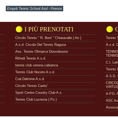
Empoli Tennis School Asd - Firenze
I PIÙ PRENOTATI
Circolo Tennis " R. Beni " Chiaravalle ( An )
Tennis 
A.s.d. Circolo Del Tennis Ragusa
A.s.d. 
Ass. Tennis Olimpica Dossobuono
TENNI
TENNI
Rifredi Tennis A.s.d.
C.t. Lat
tennis club verona cabianca
Tennis 
Tennis Club Noceto A.s.d.
A.S.D. 
Cral Dalmine A.s.d.
CIRCOL
Circolo Tennis Cantu'
VIRTUS
Sport Centro Country Club A.s.
A.P.D.
Tennis Club Lucrezia ( Pu )
ASC Aue
Associa