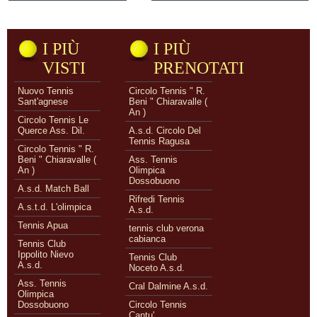
I PIÙ
I PIÙ
VISTI
PRENOTATI
Nuovo Tennis
Circolo Tennis " R.
Sant'agnese
Beni " Chiaravalle (
An )
Circolo Tennis Le
Querce Ass. Dil.
A.s.d. Circolo Del
Tennis Ragusa
Circolo Tennis " R.
Beni " Chiaravalle (
Ass. Tennis
An )
Olimpica
Dossobuono
A.s.d. Match Ball
Rifredi Tennis
A.s.t.d. L'olimpica
A.s.d.
Tennis Apua
tennis club verona
cabianca
Tennis Club
Ippolito Nievo
Tennis Club
A.s.d.
Noceto A.s.d.
Ass. Tennis
Cral Dalmine A.s.d.
Olimpica
Dossobuono
Circolo Tennis
Cantu'