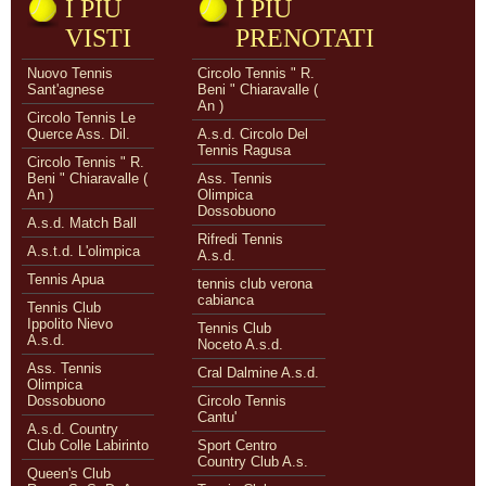
I PIÙ
I PIÙ
VISTI
PRENOTATI
Nuovo Tennis
Circolo Tennis " R.
Sant'agnese
Beni " Chiaravalle (
An )
Circolo Tennis Le
Querce Ass. Dil.
A.s.d. Circolo Del
Tennis Ragusa
Circolo Tennis " R.
Beni " Chiaravalle (
Ass. Tennis
An )
Olimpica
Dossobuono
A.s.d. Match Ball
Rifredi Tennis
A.s.t.d. L'olimpica
A.s.d.
Tennis Apua
tennis club verona
cabianca
Tennis Club
Ippolito Nievo
Tennis Club
A.s.d.
Noceto A.s.d.
Ass. Tennis
Cral Dalmine A.s.d.
Olimpica
Dossobuono
Circolo Tennis
Cantu'
A.s.d. Country
Club Colle Labirinto
Sport Centro
Country Club A.s.
Queen's Club