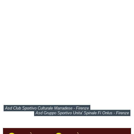
Asd Club Sportivo Culturale Marradese - Firenze
Asd Gruppo Sportivo Unita' Spinale Fi Onlus - Firenze