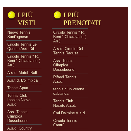
I PIÙ
I PIÙ
VISTI
PRENOTATI
Nuovo Tennis
Circolo Tennis " R.
Sant'agnese
Beni " Chiaravalle (
An )
Circolo Tennis Le
Querce Ass. Dil.
A.s.d. Circolo Del
Tennis Ragusa
Circolo Tennis " R.
Beni " Chiaravalle (
Ass. Tennis
An )
Olimpica
Dossobuono
A.s.d. Match Ball
Rifredi Tennis
A.s.t.d. L'olimpica
A.s.d.
Tennis Apua
tennis club verona
cabianca
Tennis Club
Ippolito Nievo
Tennis Club
A.s.d.
Noceto A.s.d.
Ass. Tennis
Cral Dalmine A.s.d.
Olimpica
Dossobuono
Circolo Tennis
Cantu'
A.s.d. Country