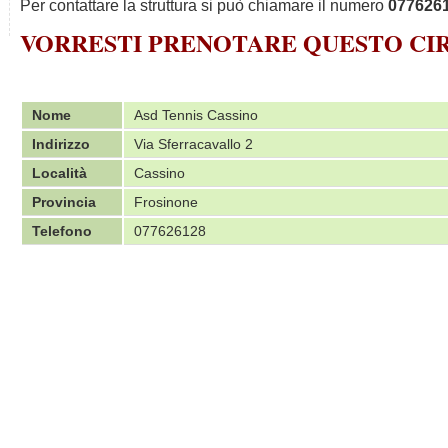
Per contattare la struttura si può chiamare il numero
077626
VORRESTI PRENOTARE QUESTO C
Nome
Asd Tennis Cassino
Indirizzo
Via Sferracavallo 2
Località
Cassino
Provincia
Frosinone
Telefono
077626128