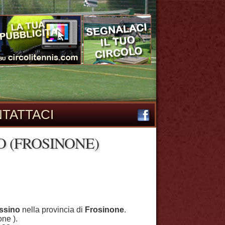
TATTACI
O (FROSINONE)
ssino
nella provincia di
Frosinone
.
one ).