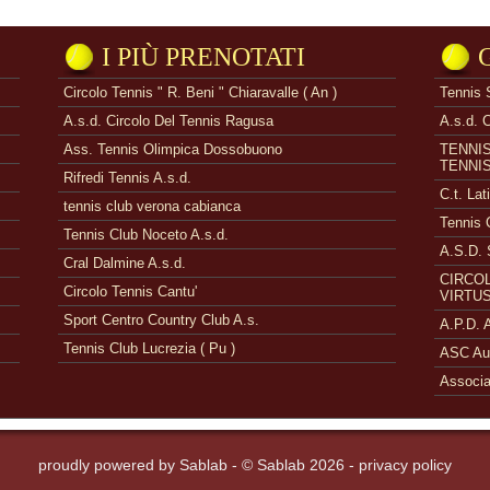
I PIÙ PRENOTATI
Circolo Tennis " R. Beni " Chiaravalle ( An )
Tennis 
A.s.d. Circolo Del Tennis Ragusa
A.s.d. 
Ass. Tennis Olimpica Dossobuono
TENNI
TENNI
Rifredi Tennis A.s.d.
C.t. Lat
tennis club verona cabianca
Tennis 
Tennis Club Noceto A.s.d.
A.S.D. 
Cral Dalmine A.s.d.
CIRCOL
Circolo Tennis Cantu'
VIRTUS
Sport Centro Country Club A.s.
A.P.D.
Tennis Club Lucrezia ( Pu )
ASC Aue
Associa
proudly powered by
Sablab
- © Sablab 2026 -
privacy policy