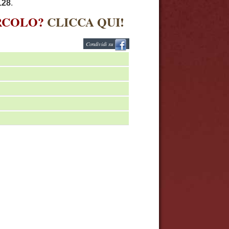
128
.
IRCOLO?
CLICCA QUI!
Condividi su