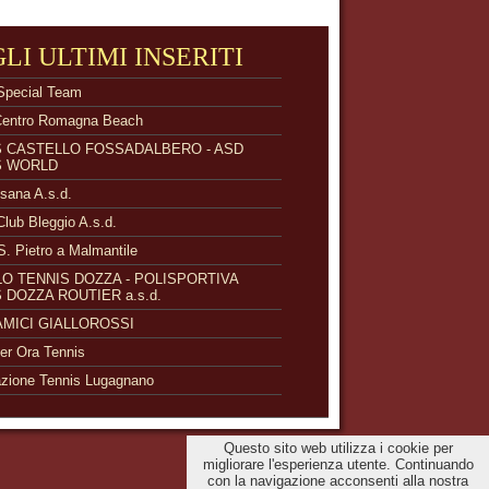
GLI ULTIMI INSERITI
Special Team
Centro Romagna Beach
S CASTELLO FOSSADALBERO - ASD
S WORLD
isana A.s.d.
Club Bleggio A.s.d.
S. Pietro a Malmantile
O TENNIS DOZZA - POLISPORTIVA
 DOZZA ROUTIER a.s.d.
 AMICI GIALLOROSSI
r Ora Tennis
zione Tennis Lugagnano
Questo sito web utilizza i cookie per
migliorare l'esperienza utente. Continuando
con la navigazione acconsenti alla nostra