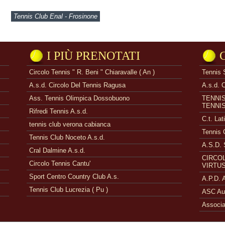
Tennis Club Enal - Frosinone
I PIÙ PRENOTATI
Circolo Tennis " R. Beni " Chiaravalle ( An )
Tennis 
A.s.d. Circolo Del Tennis Ragusa
A.s.d. 
Ass. Tennis Olimpica Dossobuono
TENNI
TENNI
Rifredi Tennis A.s.d.
C.t. Lat
tennis club verona cabianca
Tennis 
Tennis Club Noceto A.s.d.
A.S.D. 
Cral Dalmine A.s.d.
CIRCOL
Circolo Tennis Cantu'
VIRTUS
Sport Centro Country Club A.s.
A.P.D.
Tennis Club Lucrezia ( Pu )
ASC Aue
Associa