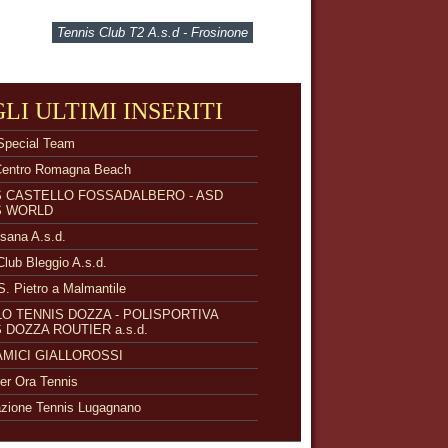
Tennis Club T2 A.s.d - Frosinone
GLI ULTIMI INSERITI
Special Team
Centro Romagna Beach
S CASTELLO FOSSADALBERO - ASD
S WORLD
isana A.s.d.
Club Bleggio A.s.d.
S. Pietro a Malmantile
O TENNIS DOZZA - POLISPORTIVA
 DOZZA ROUTIER a.s.d.
 AMICI GIALLOROSSI
r Ora Tennis
zione Tennis Lugagnano