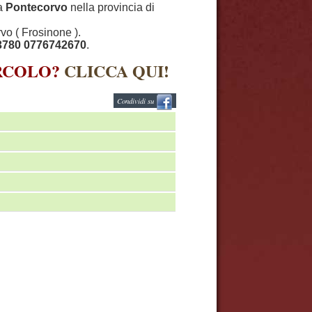
 a
Pontecorvo
nella provincia di
vo ( Frosinone ).
3780 0776742670
.
IRCOLO?
CLICCA QUI!
Condividi su