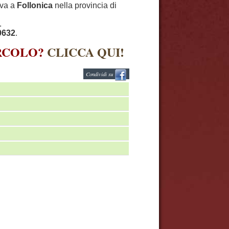
ova a
Follonica
nella provincia di
.
0632
.
IRCOLO?
CLICCA QUI!
Condividi su