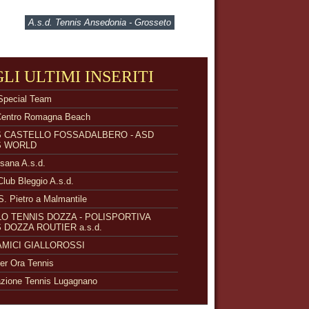
A.s.d. Tennis Ansedonia - Grosseto
GLI ULTIMI INSERITI
Special Team
Centro Romagna Beach
S CASTELLO FOSSADALBERO - ASD
S WORLD
isana A.s.d.
Club Bleggio A.s.d.
S. Pietro a Malmantile
O TENNIS DOZZA - POLISPORTIVA
 DOZZA ROUTIER a.s.d.
 AMICI GIALLOROSSI
r Ora Tennis
zione Tennis Lugagnano