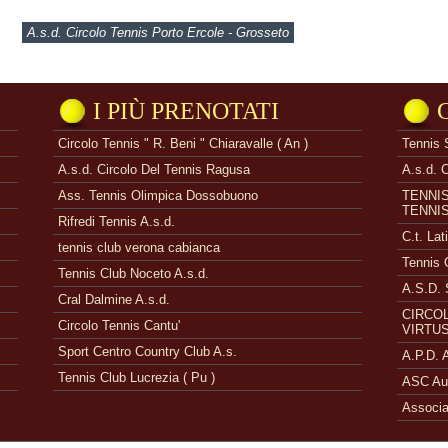
A.s.d. Circolo Tennis Porto Ercole - Grosseto
I PIÙ PRENOTATI
Circolo Tennis " R. Beni " Chiaravalle ( An )
Tennis 
A.s.d. Circolo Del Tennis Ragusa
A.s.d. 
Ass. Tennis Olimpica Dossobuono
TENNI
TENNI
Rifredi Tennis A.s.d.
C.t. Lat
tennis club verona cabianca
Tennis 
Tennis Club Noceto A.s.d.
A.S.D. 
Cral Dalmine A.s.d.
CIRCOL
Circolo Tennis Cantu'
VIRTUS
Sport Centro Country Club A.s.
A.P.D.
Tennis Club Lucrezia ( Pu )
ASC Aue
Associa