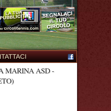
TATTACI
A MARINA ASD -
ETO)