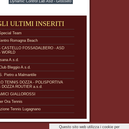
Dynamic Control Lab Asd - Grosseto
GLI ULTIMI INSERITI
Special Team
Centro Romagna Beach
S CASTELLO FOSSADALBERO - ASD
S WORLD
isana A.s.d.
Club Bleggio A.s.d.
S. Pietro a Malmantile
O TENNIS DOZZA - POLISPORTIVA
 DOZZA ROUTIER a.s.d.
 AMICI GIALLOROSSI
r Ora Tennis
zione Tennis Lugagnano
Questo sito web utilizza i cookie per