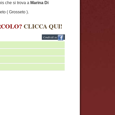
nis che si trova a
Marina Di
to ( Grosseto ).
IRCOLO?
CLICCA QUI!
Condividi su