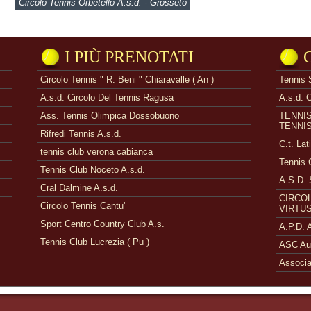
Circolo Tennis Orbetello A.s.d. - Grosseto
I PIÙ PRENOTATI
Circolo Tennis " R. Beni " Chiaravalle ( An )
Tennis 
A.s.d. Circolo Del Tennis Ragusa
A.s.d. 
Ass. Tennis Olimpica Dossobuono
TENNI
TENNI
Rifredi Tennis A.s.d.
C.t. Lat
tennis club verona cabianca
Tennis 
Tennis Club Noceto A.s.d.
A.S.D. 
Cral Dalmine A.s.d.
CIRCOL
Circolo Tennis Cantu'
VIRTUS
Sport Centro Country Club A.s.
A.P.D.
Tennis Club Lucrezia ( Pu )
ASC Aue
Associa