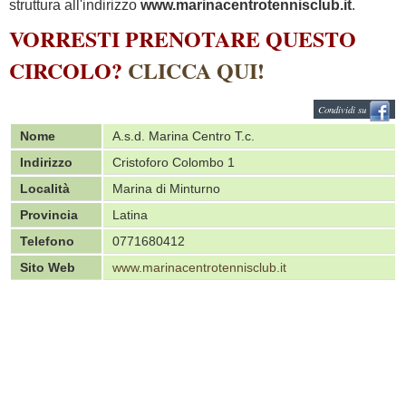
struttura all'indirizzo
www.marinacentrotennisclub.it
.
VORRESTI PRENOTARE QUESTO
CIRCOLO?
CLICCA QUI!
Condividi su
Nome
A.s.d. Marina Centro T.c.
Indirizzo
Cristoforo Colombo 1
Località
Marina di Minturno
Provincia
Latina
Telefono
0771680412
Sito Web
www.marinacentrotennisclub.it