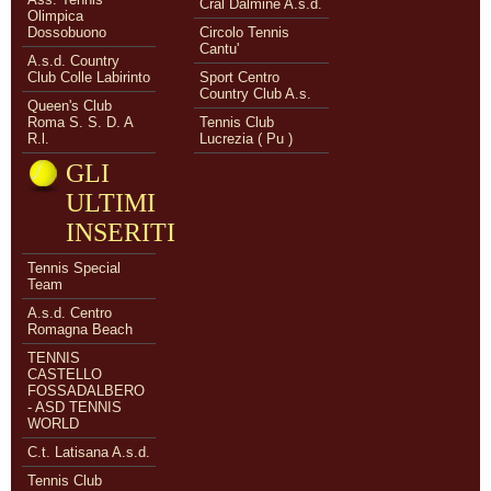
Cral Dalmine A.s.d.
Olimpica
Dossobuono
Circolo Tennis
Cantu'
A.s.d. Country
Club Colle Labirinto
Sport Centro
Country Club A.s.
Queen's Club
Roma S. S. D. A
Tennis Club
R.l.
Lucrezia ( Pu )
GLI
ULTIMI
INSERITI
Tennis Special
Team
A.s.d. Centro
Romagna Beach
TENNIS
CASTELLO
FOSSADALBERO
- ASD TENNIS
WORLD
C.t. Latisana A.s.d.
Tennis Club