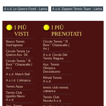
A.s.d. Le Querce Fondi - Latina
A.s.d. Zeppieri Tennis Team - Latina
I PIÙ
I PIÙ
VISTI
PRENOTATI
Nuovo Tennis
Circolo Tennis " R.
Sant'agnese
Beni " Chiaravalle (
An )
Circolo Tennis Le
Querce Ass. Dil.
A.s.d. Circolo Del
Tennis Ragusa
Circolo Tennis " R.
Beni " Chiaravalle (
Ass. Tennis
An )
Olimpica
Dossobuono
A.s.d. Match Ball
Rifredi Tennis
A.s.t.d. L'olimpica
A.s.d.
Tennis Apua
tennis club verona
cabianca
Tennis Club
Ippolito Nievo
Tennis Club
A.s.d.
Noceto A.s.d.
Ass. Tennis