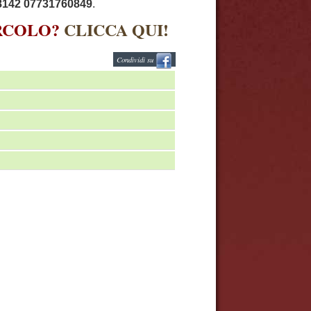
8142 07731760849
.
IRCOLO?
CLICCA QUI!
Condividi su