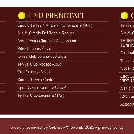
I PIÙ PRENOTATI
Circolo Tennis " R. Beni " Chiaravalle ( An )
Tennis 
A.s.d. Circolo Del Tennis Ragusa
A.s.d. 
Ass. Tennis Olimpica Dossobuono
TENNI
TENNI
Rifredi Tennis A.s.d.
C.t. Lat
tennis club verona cabianca
Tennis 
Tennis Club Noceto A.s.d.
A.S.D. 
Cral Dalmine A.s.d.
CIRCOL
Circolo Tennis Cantu'
VIRTUS
Sport Centro Country Club A.s.
A.P.D.
Tennis Club Lucrezia ( Pu )
ASC Aue
Associa
proudly powered by
Sablab
- © Sablab 2026 -
privacy policy