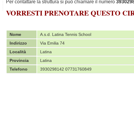
Per contattare la struttura si può chiamare il numero
393029
VORRESTI PRENOTARE QUESTO C
Nome
A.s.d. Latina Tennis School
Indirizzo
Via Emilia 74
Località
Latina
Provincia
Latina
Telefono
3930298142 07731760849