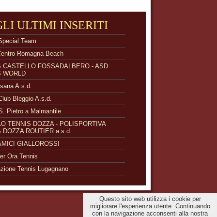
GLI ULTIMI INSERITI
Special Team
Centro Romagna Beach
S CASTELLO FOSSADALBERO - ASD
S WORLD
isana A.s.d.
Club Bleggio A.s.d.
S. Pietro a Malmantile
O TENNIS DOZZA - POLISPORTIVA
 DOZZA ROUTIER a.s.d.
 AMICI GIALLOROSSI
r Ora Tennis
zione Tennis Lugagnano
Questo sito web utilizza i cookie per
migliorare l'esperienza utente. Continuando
con la navigazione acconsenti alla nostra