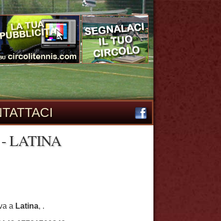
TATTACI
 - LATINA
ova a
Latina
, .