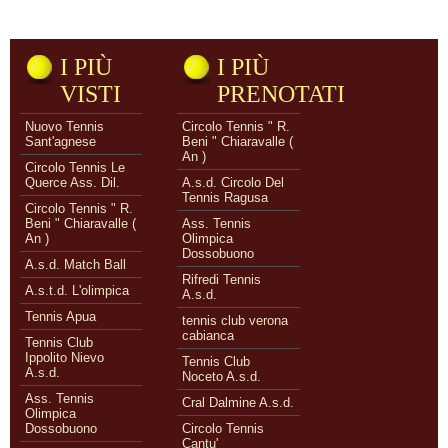
I PIÙ
I PIÙ
VISTI
PRENOTATI
Nuovo Tennis
Circolo Tennis " R.
Sant'agnese
Beni " Chiaravalle (
An )
Circolo Tennis Le
Querce Ass. Dil.
A.s.d. Circolo Del
Tennis Ragusa
Circolo Tennis " R.
Beni " Chiaravalle (
Ass. Tennis
An )
Olimpica
Dossobuono
A.s.d. Match Ball
Rifredi Tennis
A.s.t.d. L'olimpica
A.s.d.
Tennis Apua
tennis club verona
cabianca
Tennis Club
Ippolito Nievo
Tennis Club
A.s.d.
Noceto A.s.d.
Ass. Tennis
Cral Dalmine A.s.d.
Olimpica
Dossobuono
Circolo Tennis
Cantu'