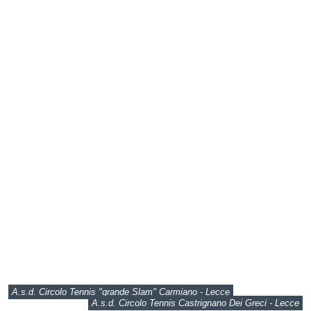
A.s.d. Circolo Tennis "grande Slam" Carmiano - Lecce
A.s.d. Circolo Tennis Castrignano Dei Greci - Lecce