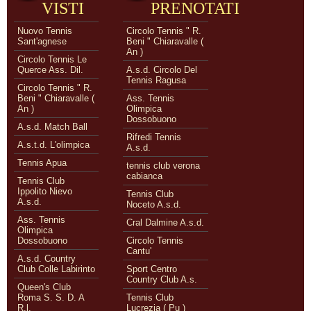
VISTI
PRENOTATI
Nuovo Tennis
Circolo Tennis " R.
Sant'agnese
Beni " Chiaravalle (
An )
Circolo Tennis Le
Querce Ass. Dil.
A.s.d. Circolo Del
Tennis Ragusa
Circolo Tennis " R.
Beni " Chiaravalle (
Ass. Tennis
An )
Olimpica
Dossobuono
A.s.d. Match Ball
Rifredi Tennis
A.s.t.d. L'olimpica
A.s.d.
Tennis Apua
tennis club verona
cabianca
Tennis Club
Ippolito Nievo
Tennis Club
A.s.d.
Noceto A.s.d.
Ass. Tennis
Cral Dalmine A.s.d.
Olimpica
Dossobuono
Circolo Tennis
Cantu'
A.s.d. Country
Club Colle Labirinto
Sport Centro
Country Club A.s.
Queen's Club
Roma S. S. D. A
Tennis Club
R.l.
Lucrezia ( Pu )