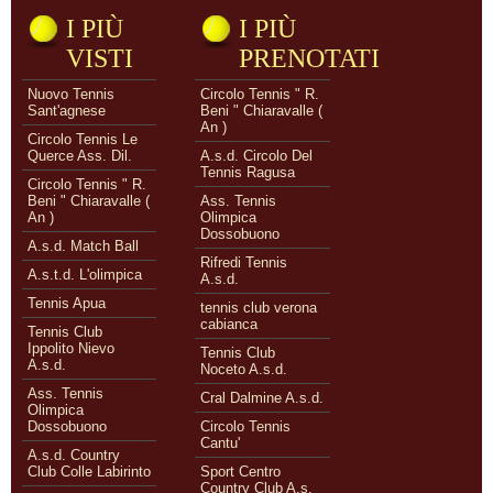
I PIÙ
I PIÙ
VISTI
PRENOTATI
Nuovo Tennis
Circolo Tennis " R.
Sant'agnese
Beni " Chiaravalle (
An )
Circolo Tennis Le
Querce Ass. Dil.
A.s.d. Circolo Del
Tennis Ragusa
Circolo Tennis " R.
Beni " Chiaravalle (
Ass. Tennis
An )
Olimpica
Dossobuono
A.s.d. Match Ball
Rifredi Tennis
A.s.t.d. L'olimpica
A.s.d.
Tennis Apua
tennis club verona
cabianca
Tennis Club
Ippolito Nievo
Tennis Club
A.s.d.
Noceto A.s.d.
Ass. Tennis
Cral Dalmine A.s.d.
Olimpica
Dossobuono
Circolo Tennis
Cantu'
A.s.d. Country
Club Colle Labirinto
Sport Centro
Country Club A.s.