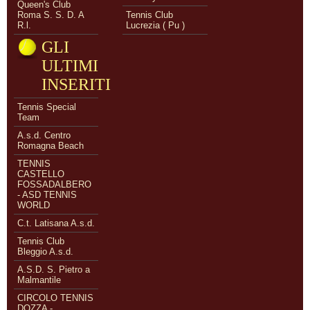
Queen's Club
Roma S. S. D. A
Tennis Club
R.l.
Lucrezia ( Pu )
GLI
ULTIMI
INSERITI
Tennis Special
Team
A.s.d. Centro
Romagna Beach
TENNIS
CASTELLO
FOSSADALBERO
- ASD TENNIS
WORLD
C.t. Latisana A.s.d.
Tennis Club
Bleggio A.s.d.
A.S.D. S. Pietro a
Malmantile
CIRCOLO TENNIS
DOZZA -