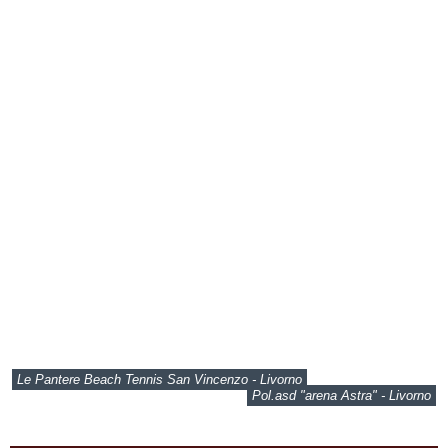
Le Pantere Beach Tennis San Vincenzo - Livorno
Pol.asd "arena Astra" - Livorno