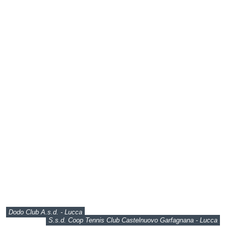
Dodo Club A.s.d. - Lucca
S.s.d. Coop Tennis Club Castelnuovo Garfagnana - Lucca