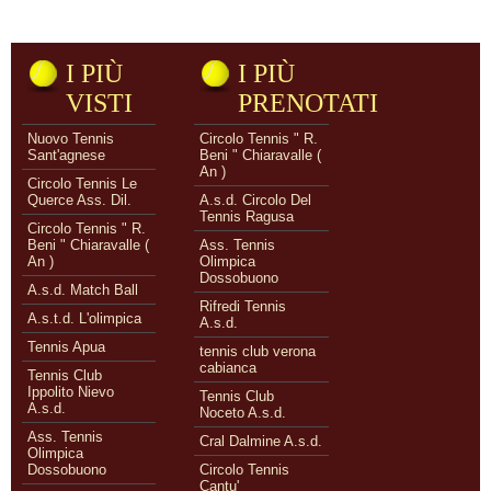
I PIÙ
I PIÙ
VISTI
PRENOTATI
Nuovo Tennis
Circolo Tennis " R.
Sant'agnese
Beni " Chiaravalle (
An )
Circolo Tennis Le
Querce Ass. Dil.
A.s.d. Circolo Del
Tennis Ragusa
Circolo Tennis " R.
Beni " Chiaravalle (
Ass. Tennis
An )
Olimpica
Dossobuono
A.s.d. Match Ball
Rifredi Tennis
A.s.t.d. L'olimpica
A.s.d.
Tennis Apua
tennis club verona
cabianca
Tennis Club
Ippolito Nievo
Tennis Club
A.s.d.
Noceto A.s.d.
Ass. Tennis
Cral Dalmine A.s.d.
Olimpica
Dossobuono
Circolo Tennis
Cantu'