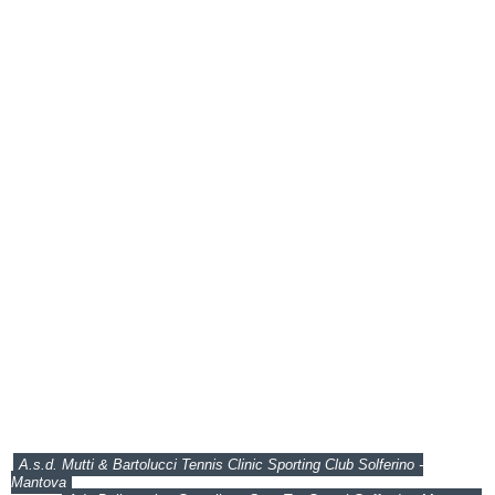
A.s.d. Mutti & Bartolucci Tennis Clinic Sporting Club Solferino -
Mantova