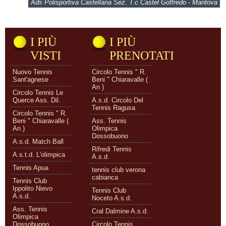
Ads Polisportiva Castellana Sez. T.c Castel Goffredo - Mantova
I PIÙ
I PIÙ
VISTI
PRENOTATI
Nuovo Tennis
Circolo Tennis " R.
Sant'agnese
Beni " Chiaravalle (
An )
Circolo Tennis Le
Querce Ass. Dil.
A.s.d. Circolo Del
Tennis Ragusa
Circolo Tennis " R.
Beni " Chiaravalle (
Ass. Tennis
An )
Olimpica
Dossobuono
A.s.d. Match Ball
Rifredi Tennis
A.s.t.d. L'olimpica
A.s.d.
Tennis Apua
tennis club verona
cabianca
Tennis Club
Ippolito Nievo
Tennis Club
A.s.d.
Noceto A.s.d.
Ass. Tennis
Cral Dalmine A.s.d.
Olimpica
Dossobuono
Circolo Tennis