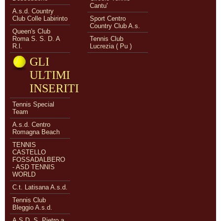
Cantu'
A.s.d. Country
Club Colle Labirinto
Sport Centro
Country Club A.s.
Queen's Club
Roma S. S. D. A
Tennis Club
R.l.
Lucrezia ( Pu )
GLI
ULTIMI
INSERITI
Tennis Special
Team
A.s.d. Centro
Romagna Beach
TENNIS
CASTELLO
FOSSADALBERO
- ASD TENNIS
WORLD
C.t. Latisana A.s.d.
Tennis Club
Bleggio A.s.d.
A.S.D. S. Pietro a