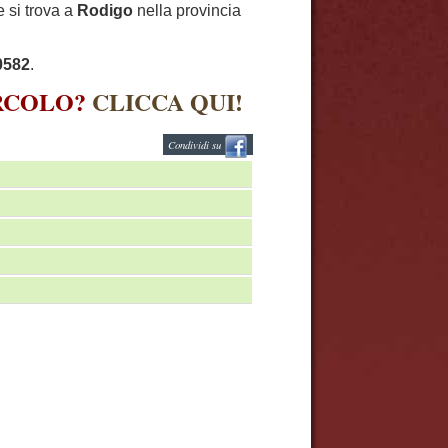
e si trova a
Rodigo
nella provincia
0582
.
IRCOLO?
CLICCA QUI!
Condividi su