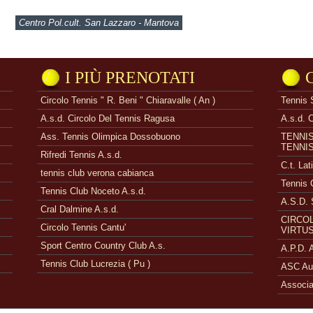
Centro Pol.cult. San Lazzaro - Mantova
I PIÙ PRENOTATI
Circolo Tennis " R. Beni " Chiaravalle ( An )
Tennis 
A.s.d. Circolo Del Tennis Ragusa
A.s.d. 
Ass. Tennis Olimpica Dossobuono
TENNI
TENNI
Rifredi Tennis A.s.d.
C.t. Lat
tennis club verona cabianca
Tennis 
Tennis Club Noceto A.s.d.
A.S.D. 
Cral Dalmine A.s.d.
CIRCOL
Circolo Tennis Cantu'
VIRTUS
Sport Centro Country Club A.s.
A.P.D.
Tennis Club Lucrezia ( Pu )
ASC Aue
Associa