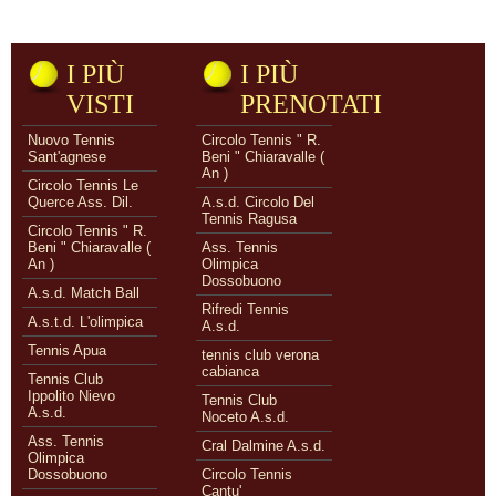
I PIÙ
I PIÙ
VISTI
PRENOTATI
Nuovo Tennis
Circolo Tennis " R.
Sant'agnese
Beni " Chiaravalle (
An )
Circolo Tennis Le
Querce Ass. Dil.
A.s.d. Circolo Del
Tennis Ragusa
Circolo Tennis " R.
Beni " Chiaravalle (
Ass. Tennis
An )
Olimpica
Dossobuono
A.s.d. Match Ball
Rifredi Tennis
A.s.t.d. L'olimpica
A.s.d.
Tennis Apua
tennis club verona
cabianca
Tennis Club
Ippolito Nievo
Tennis Club
A.s.d.
Noceto A.s.d.
Ass. Tennis
Cral Dalmine A.s.d.
Olimpica
Dossobuono
Circolo Tennis
Cantu'