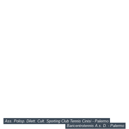
Ass. Polisp. Dilett. Cult. Sporting Club Tennis Cinisi - Palermo
Baricentrotennis A.s. D. - Palermo