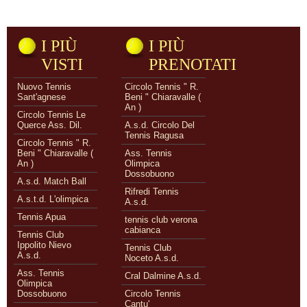
I PIÙ
I PIÙ
VISTI
PRENOTATI
Nuovo Tennis
Circolo Tennis " R.
Sant'agnese
Beni " Chiaravalle (
An )
Circolo Tennis Le
Querce Ass. Dil.
A.s.d. Circolo Del
Tennis Ragusa
Circolo Tennis " R.
Beni " Chiaravalle (
Ass. Tennis
An )
Olimpica
Dossobuono
A.s.d. Match Ball
Rifredi Tennis
A.s.t.d. L'olimpica
A.s.d.
Tennis Apua
tennis club verona
cabianca
Tennis Club
Ippolito Nievo
Tennis Club
A.s.d.
Noceto A.s.d.
Ass. Tennis
Cral Dalmine A.s.d.
Olimpica
Dossobuono
Circolo Tennis
Cantu'