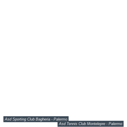
Asd Sporting Club Bagheria - Palermo
Asd Tennis Club Montelepre - Palermo