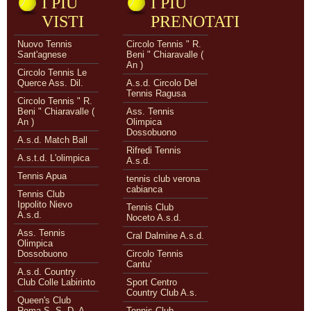
I PIÙ
I PIÙ
VISTI
PRENOTATI
Nuovo Tennis
Circolo Tennis " R.
Sant'agnese
Beni " Chiaravalle (
An )
Circolo Tennis Le
Querce Ass. Dil.
A.s.d. Circolo Del
Tennis Ragusa
Circolo Tennis " R.
Beni " Chiaravalle (
Ass. Tennis
An )
Olimpica
Dossobuono
A.s.d. Match Ball
Rifredi Tennis
A.s.t.d. L'olimpica
A.s.d.
Tennis Apua
tennis club verona
cabianca
Tennis Club
Ippolito Nievo
Tennis Club
A.s.d.
Noceto A.s.d.
Ass. Tennis
Cral Dalmine A.s.d.
Olimpica
Dossobuono
Circolo Tennis
Cantu'
A.s.d. Country
Club Colle Labirinto
Sport Centro
Country Club A.s.
Queen's Club
Roma S. S. D. A
Tennis Club