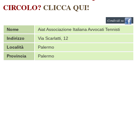
CIRCOLO?
CLICCA QUI!
Condividi su
Nome
Aiat Associazione Italiana Avvocati Tennisti
Indirizzo
Via Scarlatti, 12
Località
Palermo
Provincia
Palermo