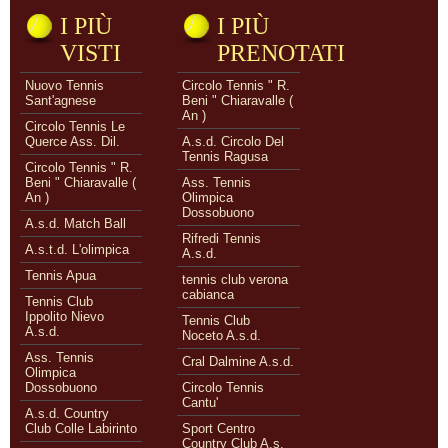
I PIÙ
I PIÙ
VISTI
PRENOTATI
Nuovo Tennis
Circolo Tennis " R.
Sant'agnese
Beni " Chiaravalle (
An )
Circolo Tennis Le
Querce Ass. Dil.
A.s.d. Circolo Del
Tennis Ragusa
Circolo Tennis " R.
Beni " Chiaravalle (
Ass. Tennis
An )
Olimpica
Dossobuono
A.s.d. Match Ball
Rifredi Tennis
A.s.t.d. L'olimpica
A.s.d.
Tennis Apua
tennis club verona
cabianca
Tennis Club
Ippolito Nievo
Tennis Club
A.s.d.
Noceto A.s.d.
Ass. Tennis
Cral Dalmine A.s.d.
Olimpica
Dossobuono
Circolo Tennis
Cantu'
A.s.d. Country
Club Colle Labirinto
Sport Centro
Country Club A.s.