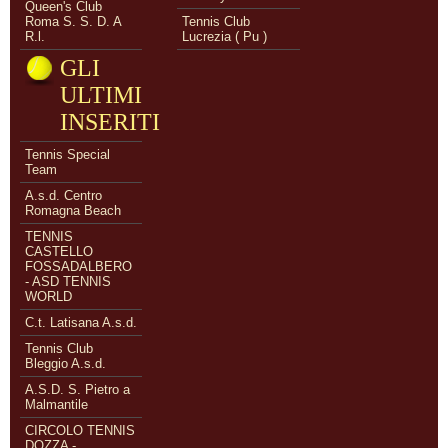
Queen's Club
Roma S. S. D. A
Tennis Club
R.l.
Lucrezia ( Pu )
GLI
ULTIMI
INSERITI
Tennis Special
Team
A.s.d. Centro
Romagna Beach
TENNIS
CASTELLO
FOSSADALBERO
- ASD TENNIS
WORLD
C.t. Latisana A.s.d.
Tennis Club
Bleggio A.s.d.
A.S.D. S. Pietro a
Malmantile
CIRCOLO TENNIS
DOZZA -