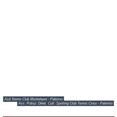
Asd Tennis Club Montelepre - Palermo
Ass. Polisp. Dilett. Cult. Sporting Club Tennis Cinisi - Palermo