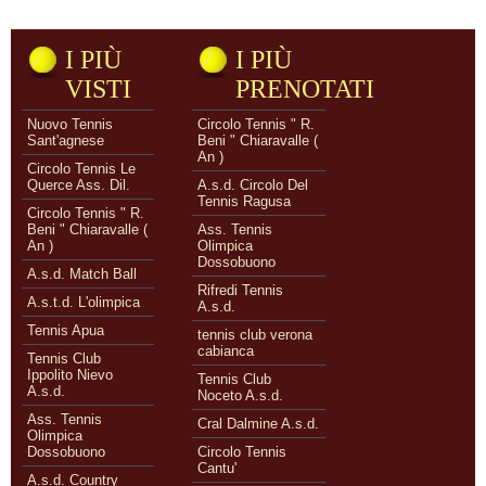
I PIÙ
I PIÙ
VISTI
PRENOTATI
Nuovo Tennis
Circolo Tennis " R.
Sant'agnese
Beni " Chiaravalle (
An )
Circolo Tennis Le
Querce Ass. Dil.
A.s.d. Circolo Del
Tennis Ragusa
Circolo Tennis " R.
Beni " Chiaravalle (
Ass. Tennis
An )
Olimpica
Dossobuono
A.s.d. Match Ball
Rifredi Tennis
A.s.t.d. L'olimpica
A.s.d.
Tennis Apua
tennis club verona
cabianca
Tennis Club
Ippolito Nievo
Tennis Club
A.s.d.
Noceto A.s.d.
Ass. Tennis
Cral Dalmine A.s.d.
Olimpica
Dossobuono
Circolo Tennis
Cantu'
A.s.d. Country