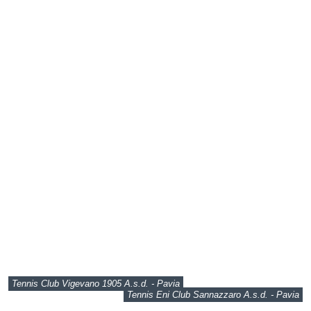
Tennis Club Vigevano 1905 A.s.d. - Pavia
Tennis Eni Club Sannazzaro A.s.d. - Pavia