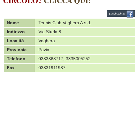
CIRCOLO?
CLICCA QUI!
Condividi su
Nome
Tennis Club Voghera A.s.d.
Indirizzo
Via Sturla 8
Località
Voghera
Provincia
Pavia
Telefono
0383368717, 3335005252
Fax
03831911987