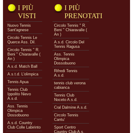
I PIÙ
I PIÙ
VISTI
PRENOTATI
Nuovo Tennis
Circolo Tennis " R.
Sant'agnese
Beni " Chiaravalle (
An )
Circolo Tennis Le
Querce Ass. Dil.
A.s.d. Circolo Del
Tennis Ragusa
Circolo Tennis " R.
Beni " Chiaravalle (
Ass. Tennis
An )
Olimpica
Dossobuono
A.s.d. Match Ball
Rifredi Tennis
A.s.t.d. L'olimpica
A.s.d.
Tennis Apua
tennis club verona
cabianca
Tennis Club
Ippolito Nievo
Tennis Club
A.s.d.
Noceto A.s.d.
Ass. Tennis
Cral Dalmine A.s.d.
Olimpica
Dossobuono
Circolo Tennis
Cantu'
A.s.d. Country
Club Colle Labirinto
Sport Centro
Country Club A.s.