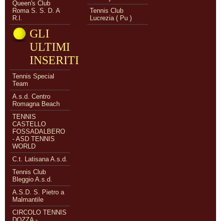
Queen's Club
Roma S. S. D. A
Tennis Club
R.l.
Lucrezia ( Pu )
GLI
ULTIMI
INSERITI
Tennis Special
Team
A.s.d. Centro
Romagna Beach
TENNIS
CASTELLO
FOSSADALBERO
- ASD TENNIS
WORLD
C.t. Latisana A.s.d.
Tennis Club
Bleggio A.s.d.
A.S.D. S. Pietro a
Malmantile
CIRCOLO TENNIS
DOZZA -