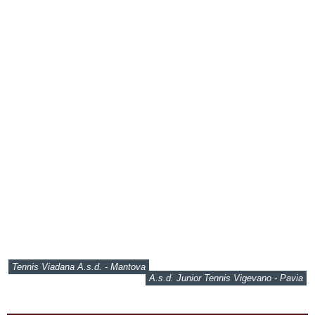
Tennis Viadana A.s.d. - Mantova
A.s.d. Junior Tennis Vigevano - Pavia