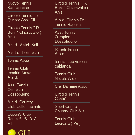
Nuovo Tennis
Circolo Tennis " R.
Sant'agnese
Beni " Chiaravalle (
An )
Circolo Tennis Le
Querce Ass. Dil.
A.s.d. Circolo Del
Tennis Ragusa
Circolo Tennis " R.
Beni " Chiaravalle (
Ass. Tennis
An )
Olimpica
Dossobuono
A.s.d. Match Ball
Rifredi Tennis
A.s.t.d. L'olimpica
A.s.d.
Tennis Apua
tennis club verona
cabianca
Tennis Club
Ippolito Nievo
Tennis Club
A.s.d.
Noceto A.s.d.
Ass. Tennis
Cral Dalmine A.s.d.
Olimpica
Dossobuono
Circolo Tennis
Cantu'
A.s.d. Country
Club Colle Labirinto
Sport Centro
Country Club A.s.
Queen's Club
Roma S. S. D. A
Tennis Club
R.l.
Lucrezia ( Pu )
GLI