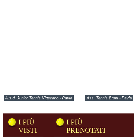
A.s.d. Junior Tennis Vigevano - Pavia
Ass. Tennis Broni - Pavia
I PIÙ
I PIÙ
VISTI
PRENOTATI