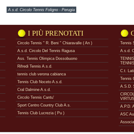
A.s.d. Circolo Tennis Foligno - Perugia
I PIÙ PRENOTATI
Circolo Tennis " R. Beni " Chiaravalle ( An )
Tennis 
A.s.d. Circolo Del Tennis Ragusa
A.s.d. 
Ass. Tennis Olimpica Dossobuono
TENNI
TENNI
Rifredi Tennis A.s.d.
C.t. Lat
tennis club verona cabianca
Tennis 
Tennis Club Noceto A.s.d.
A.S.D. 
Cral Dalmine A.s.d.
CIRCOL
Circolo Tennis Cantu'
VIRTUS
Sport Centro Country Club A.s.
A.P.D.
Tennis Club Lucrezia ( Pu )
ASC Aue
Associa