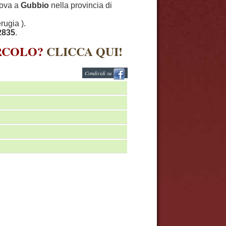
trova a
Gubbio
nella provincia di
rugia ).
2835
.
IRCOLO?
CLICCA QUI!
Condividi su