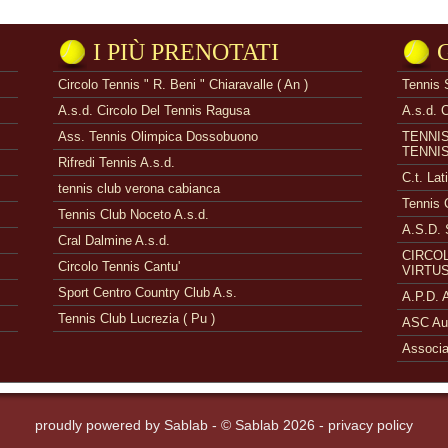
I PIÙ PRENOTATI
Circolo Tennis " R. Beni " Chiaravalle ( An )
Tennis 
A.s.d. Circolo Del Tennis Ragusa
A.s.d. 
Ass. Tennis Olimpica Dossobuono
TENNI
TENNI
Rifredi Tennis A.s.d.
C.t. Lat
tennis club verona cabianca
Tennis 
Tennis Club Noceto A.s.d.
A.S.D. 
Cral Dalmine A.s.d.
CIRCOL
Circolo Tennis Cantu'
VIRTUS
Sport Centro Country Club A.s.
A.P.D.
Tennis Club Lucrezia ( Pu )
ASC Aue
Associa
proudly powered by
Sablab
- © Sablab 2026 -
privacy policy