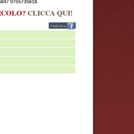
5847 0755735618
.
IRCOLO?
CLICCA QUI!
Condividi su