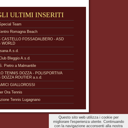
GLI ULTIMI INSERITI
Special Team
Centro Romagna Beach
S CASTELLO FOSSADALBERO - ASD
S WORLD
isana A.s.d.
Club Bleggio A.s.d.
S. Pietro a Malmantile
O TENNIS DOZZA - POLISPORTIVA
 DOZZA ROUTIER a.s.d.
 AMICI GIALLOROSSI
r Ora Tennis
zione Tennis Lugagnano
Questo sito web utilizza i cookie per
migliorare l'esperienza utente. Continuando
con la navigazione acconsenti alla nostra