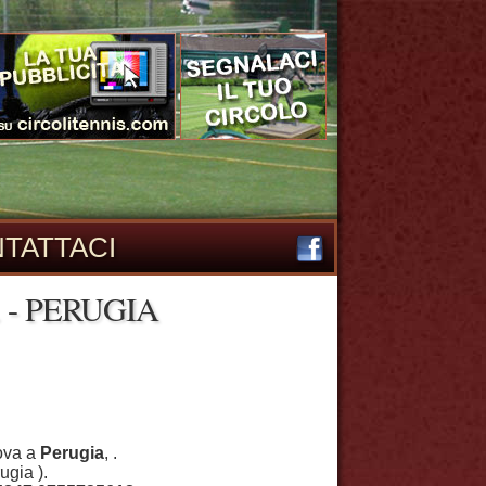
TATTACI
 - PERUGIA
rova a
Perugia
, .
ugia ).