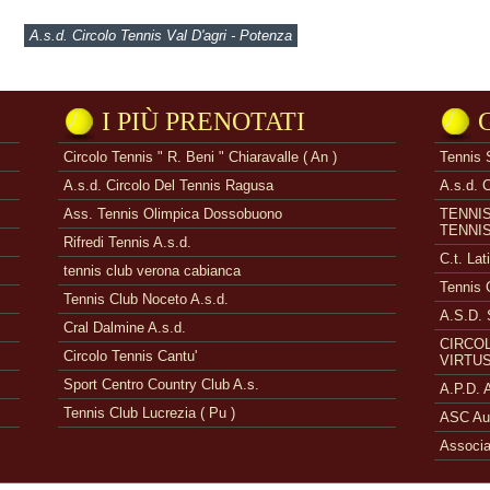
A.s.d. Circolo Tennis Val D'agri - Potenza
I PIÙ PRENOTATI
Circolo Tennis " R. Beni " Chiaravalle ( An )
Tennis 
A.s.d. Circolo Del Tennis Ragusa
A.s.d. 
Ass. Tennis Olimpica Dossobuono
TENNI
TENNI
Rifredi Tennis A.s.d.
C.t. Lat
tennis club verona cabianca
Tennis 
Tennis Club Noceto A.s.d.
A.S.D. 
Cral Dalmine A.s.d.
CIRCOL
Circolo Tennis Cantu'
VIRTUS
Sport Centro Country Club A.s.
A.P.D.
Tennis Club Lucrezia ( Pu )
ASC Aue
Associa