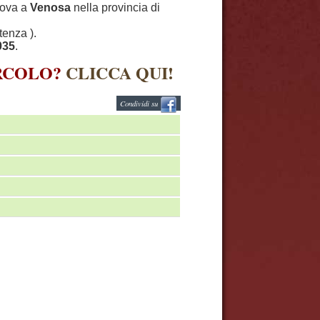
trova a
Venosa
nella provincia di
tenza ).
035
.
IRCOLO?
CLICCA QUI!
Condividi su