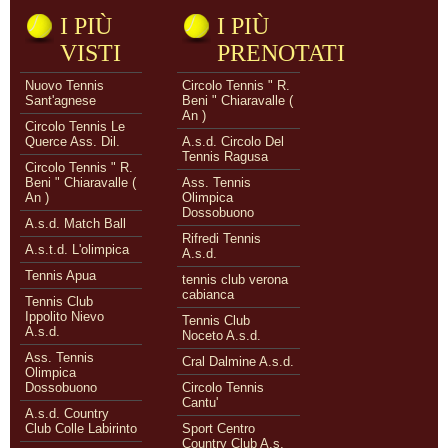
I PIÙ
I PIÙ
VISTI
PRENOTATI
Nuovo Tennis
Circolo Tennis " R.
Sant'agnese
Beni " Chiaravalle (
An )
Circolo Tennis Le
Querce Ass. Dil.
A.s.d. Circolo Del
Tennis Ragusa
Circolo Tennis " R.
Beni " Chiaravalle (
Ass. Tennis
An )
Olimpica
Dossobuono
A.s.d. Match Ball
Rifredi Tennis
A.s.t.d. L'olimpica
A.s.d.
Tennis Apua
tennis club verona
cabianca
Tennis Club
Ippolito Nievo
Tennis Club
A.s.d.
Noceto A.s.d.
Ass. Tennis
Cral Dalmine A.s.d.
Olimpica
Dossobuono
Circolo Tennis
Cantu'
A.s.d. Country
Club Colle Labirinto
Sport Centro
Country Club A.s.