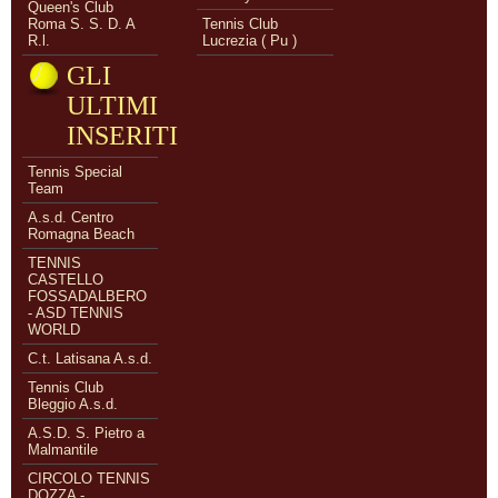
Queen's Club
Roma S. S. D. A
Tennis Club
R.l.
Lucrezia ( Pu )
GLI
ULTIMI
INSERITI
Tennis Special
Team
A.s.d. Centro
Romagna Beach
TENNIS
CASTELLO
FOSSADALBERO
- ASD TENNIS
WORLD
C.t. Latisana A.s.d.
Tennis Club
Bleggio A.s.d.
A.S.D. S. Pietro a
Malmantile
CIRCOLO TENNIS
DOZZA -