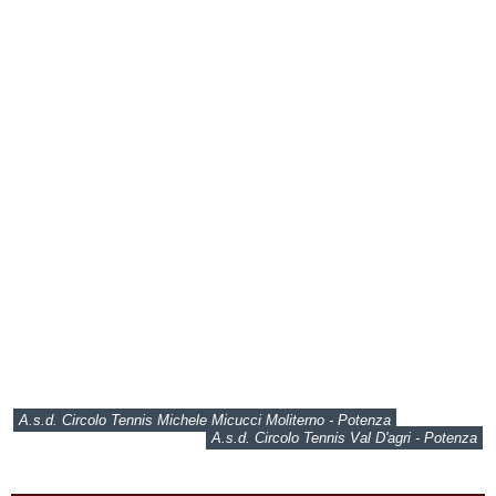
A.s.d. Circolo Tennis Michele Micucci Moliterno - Potenza
A.s.d. Circolo Tennis Val D'agri - Potenza