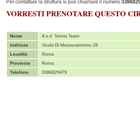
Per contattare la struttura si può chiamare il numero
338682
VORRESTI PRENOTARE QUESTO C
Nome
A.s.d. Tennis Team
Indirizzo
Vicolo Di Mezzocammino 29
Località
Roma
Provincia
Roma
Telefono
3386829479