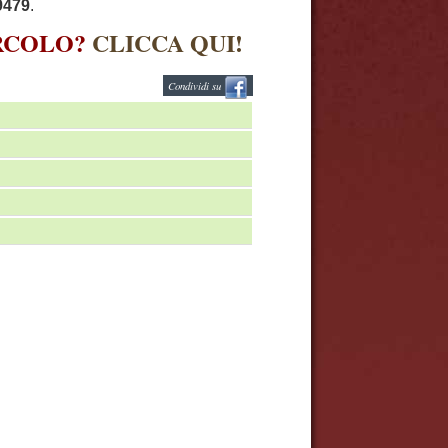
9479
.
IRCOLO?
CLICCA QUI!
Condividi su