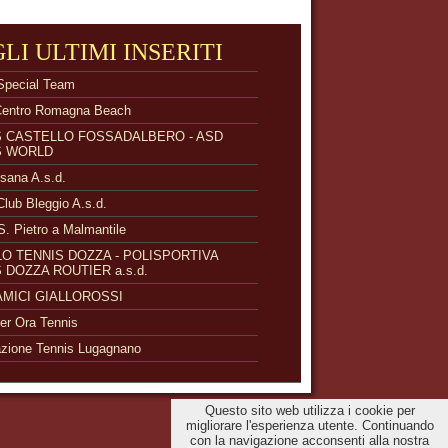
GLI ULTIMI INSERITI
Special Team
Centro Romagna Beach
S CASTELLO FOSSADALBERO - ASD
S WORLD
isana A.s.d.
Club Bleggio A.s.d.
S. Pietro a Malmantile
O TENNIS DOZZA - POLISPORTIVA
 DOZZA ROUTIER a.s.d.
 AMICI GIALLOROSSI
r Ora Tennis
zione Tennis Lugagnano
Questo sito web utilizza i cookie per
migliorare l'esperienza utente. Continuando
con la navigazione acconsenti alla nostra