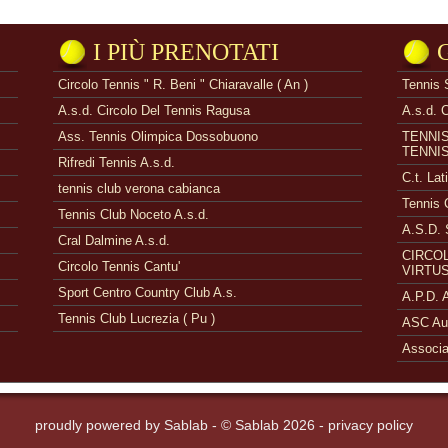
I PIÙ PRENOTATI
Circolo Tennis " R. Beni " Chiaravalle ( An )
Tennis 
A.s.d. Circolo Del Tennis Ragusa
A.s.d. 
Ass. Tennis Olimpica Dossobuono
TENNI
TENNI
Rifredi Tennis A.s.d.
C.t. Lat
tennis club verona cabianca
Tennis 
Tennis Club Noceto A.s.d.
A.S.D. 
Cral Dalmine A.s.d.
CIRCOL
Circolo Tennis Cantu'
VIRTUS
Sport Centro Country Club A.s.
A.P.D.
Tennis Club Lucrezia ( Pu )
ASC Aue
Associa
proudly powered by
Sablab
- © Sablab 2026 -
privacy policy