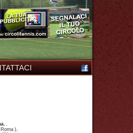
TATTACI
ma
, .
 Roma ).