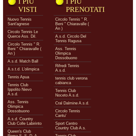
I PIÙ
I PIÙ
VISTI
PRENOTATI
Nuovo Tennis
Circolo Tennis " R.
Sant'agnese
Beni " Chiaravalle (
An )
Circolo Tennis Le
Querce Ass. Dil.
A.s.d. Circolo Del
Tennis Ragusa
Circolo Tennis " R.
Beni " Chiaravalle (
Ass. Tennis
An )
Olimpica
Dossobuono
A.s.d. Match Ball
Rifredi Tennis
A.s.t.d. L'olimpica
A.s.d.
Tennis Apua
tennis club verona
cabianca
Tennis Club
Ippolito Nievo
Tennis Club
A.s.d.
Noceto A.s.d.
Ass. Tennis
Cral Dalmine A.s.d.
Olimpica
Dossobuono
Circolo Tennis
Cantu'
A.s.d. Country
Club Colle Labirinto
Sport Centro
Country Club A.s.
Queen's Club
Roma S. S. D. A
Tennis Club