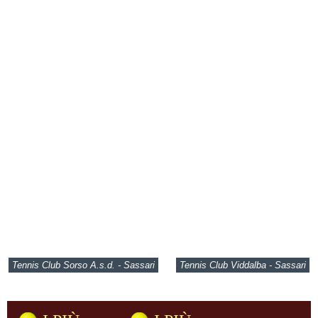
Tennis Club Sorso A.s.d. - Sassari
Tennis Club Viddalba - Sassari