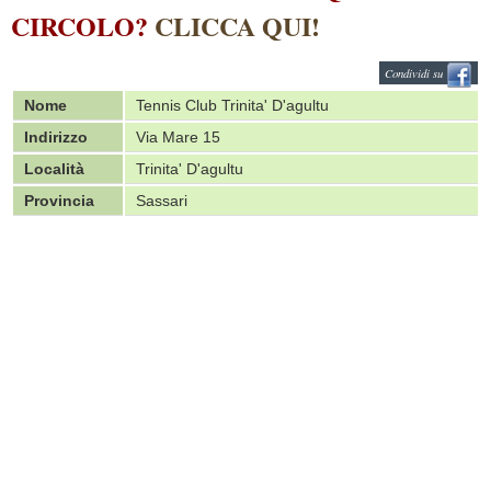
CIRCOLO?
CLICCA QUI!
Condividi su
Nome
Tennis Club Trinita' D'agultu
Indirizzo
Via Mare 15
Località
Trinita' D'agultu
Provincia
Sassari