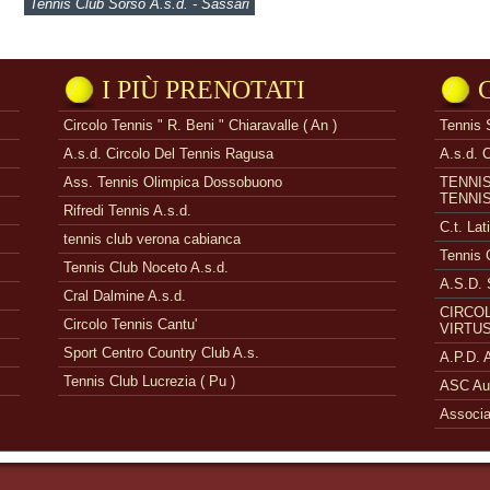
Tennis Club Sorso A.s.d. - Sassari
I PIÙ PRENOTATI
Circolo Tennis " R. Beni " Chiaravalle ( An )
Tennis 
A.s.d. Circolo Del Tennis Ragusa
A.s.d. 
Ass. Tennis Olimpica Dossobuono
TENNI
TENNI
Rifredi Tennis A.s.d.
C.t. Lat
tennis club verona cabianca
Tennis 
Tennis Club Noceto A.s.d.
A.S.D. 
Cral Dalmine A.s.d.
CIRCOL
Circolo Tennis Cantu'
VIRTUS
Sport Centro Country Club A.s.
A.P.D.
Tennis Club Lucrezia ( Pu )
ASC Aue
Associa