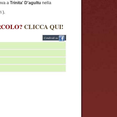
rova a
Trinita' D'agultu
nella
 ).
IRCOLO?
CLICCA QUI!
Condividi su