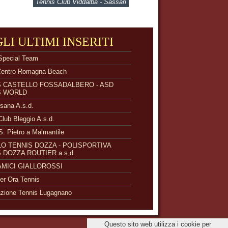
Tennis Club Viddalba - Sassari
GLI ULTIMI INSERITI
Special Team
Centro Romagna Beach
S CASTELLO FOSSADALBERO - ASD
S WORLD
isana A.s.d.
Club Bleggio A.s.d.
S. Pietro a Malmantile
O TENNIS DOZZA - POLISPORTIVA
 DOZZA ROUTIER a.s.d.
 AMICI GIALLOROSSI
r Ora Tennis
zione Tennis Lugagnano
Questo sito web utilizza i cookie per