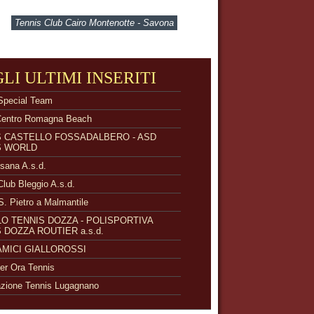
Tennis Club Cairo Montenotte - Savona
GLI ULTIMI INSERITI
Special Team
Centro Romagna Beach
S CASTELLO FOSSADALBERO - ASD
S WORLD
isana A.s.d.
Club Bleggio A.s.d.
S. Pietro a Malmantile
O TENNIS DOZZA - POLISPORTIVA
 DOZZA ROUTIER a.s.d.
 AMICI GIALLOROSSI
r Ora Tennis
zione Tennis Lugagnano