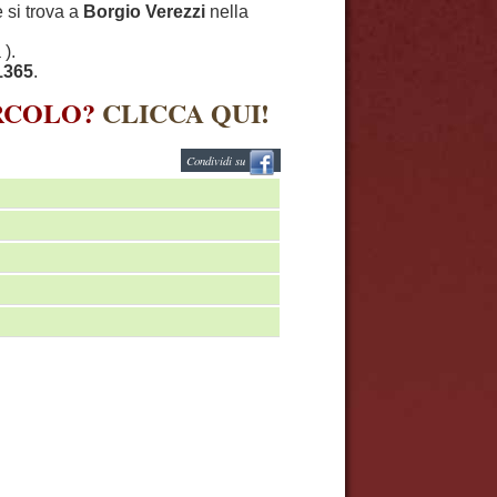
e si trova a
Borgio Verezzi
nella
 ).
1365
.
IRCOLO?
CLICCA QUI!
Condividi su