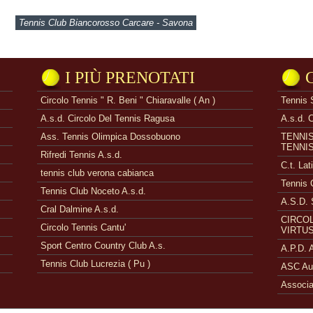
Tennis Club Biancorosso Carcare - Savona
I PIÙ PRENOTATI
Circolo Tennis " R. Beni " Chiaravalle ( An )
Tennis 
A.s.d. Circolo Del Tennis Ragusa
A.s.d. 
Ass. Tennis Olimpica Dossobuono
TENNI
TENNI
Rifredi Tennis A.s.d.
C.t. Lat
tennis club verona cabianca
Tennis 
Tennis Club Noceto A.s.d.
A.S.D. 
Cral Dalmine A.s.d.
CIRCOL
Circolo Tennis Cantu'
VIRTUS
Sport Centro Country Club A.s.
A.P.D.
Tennis Club Lucrezia ( Pu )
ASC Aue
Associa