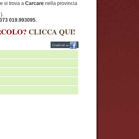
e si trova a
Carcare
nella provincia
).
073 019.993095
.
IRCOLO?
CLICCA QUI!
Condividi su