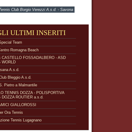
Tennis Club Borgio Verezzi A.s.d. - Savona
GLI ULTIMI INSERITI
Special Team
Centro Romagna Beach
S CASTELLO FOSSADALBERO - ASD
S WORLD
isana A.s.d.
Club Bleggio A.s.d.
S. Pietro a Malmantile
O TENNIS DOZZA - POLISPORTIVA
 DOZZA ROUTIER a.s.d.
 AMICI GIALLOROSSI
r Ora Tennis
zione Tennis Lugagnano