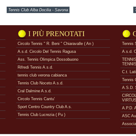
Tennis Club Alba Docilia - Savona
I PIÙ PRENOTATI
Circolo Tennis " R. Beni " Chiaravalle ( An )
Tennis 
A.s.d. Circolo Del Tennis Ragusa
A.s.d. 
Ass. Tennis Olimpica Dossobuono
TENNI
TENNI
Rifredi Tennis A.s.d.
C.t. Lat
tennis club verona cabianca
Tennis 
Tennis Club Noceto A.s.d.
A.S.D. 
Cral Dalmine A.s.d.
CIRCOL
Circolo Tennis Cantu'
VIRTUS
Sport Centro Country Club A.s.
A.P.D.
Tennis Club Lucrezia ( Pu )
ASC Aue
Associa