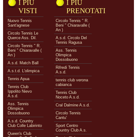
I PIÙ
I PIÙ
VISTI
PRENOTATI
Nuovo Tennis
Circolo Tennis " R.
Sant'agnese
Beni " Chiaravalle (
An )
Circolo Tennis Le
Querce Ass. Dil.
A.s.d. Circolo Del
Tennis Ragusa
Circolo Tennis " R.
Beni " Chiaravalle (
Ass. Tennis
An )
Olimpica
Dossobuono
A.s.d. Match Ball
Rifredi Tennis
A.s.t.d. L'olimpica
A.s.d.
Tennis Apua
tennis club verona
cabianca
Tennis Club
Ippolito Nievo
Tennis Club
A.s.d.
Noceto A.s.d.
Ass. Tennis
Cral Dalmine A.s.d.
Olimpica
Dossobuono
Circolo Tennis
Cantu'
A.s.d. Country
Club Colle Labirinto
Sport Centro
Country Club A.s.
Queen's Club