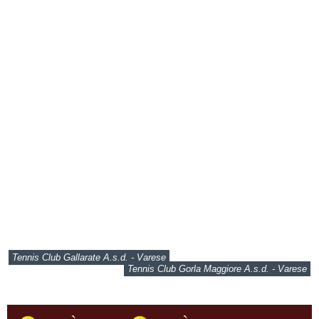
Tennis Club Gallarate A.s.d. - Varese
Tennis Club Gorla Maggiore A.s.d. - Varese